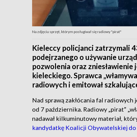
Na zdjęciu sprzęt, którym posługiwał się radiowy "pirat"
Kieleccy policjanci zatrzymali
podejrzanego o używanie urzą
pozwolenia oraz zniesławienie 
kieleckiego. Sprawca „włamywał”
radiowych i emitował szkalując
Nad sprawą zakłócania fal radiowych je
od 7 października. Radiowy „pirat” „wł
nadawał kilkuminutowy materiał, który
kandydatkę Koalicji Obywatelskiej do