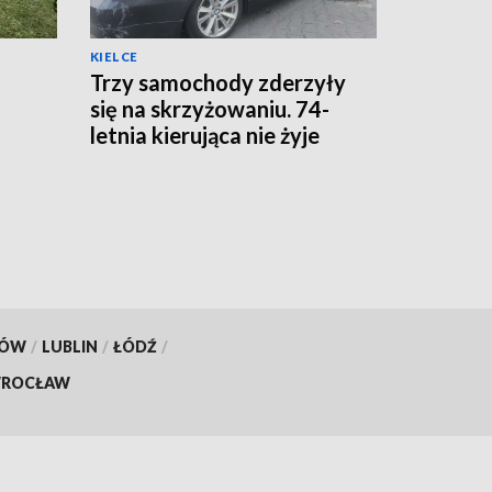
KIELCE
Trzy samochody zderzyły
się na skrzyżowaniu. 74-
letnia kierująca nie żyje
ta
KÓW
/
LUBLIN
/
ŁÓDŹ
/
ROCŁAW