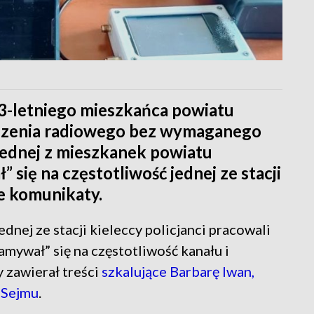
 43-letniego mieszkańca powiatu
dzenia radiowego bez wymaganego
jednej z mieszkanek powiatu
 się na częstotliwość jednej ze stacji
e komunikaty.
dnej ze stacji kieleccy policjanci pracowali
amywał” się na częstotliwość kanału i
 zawierał treści
szkalujące Barbarę Iwan,
 Sejmu
.