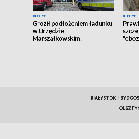
KIELCE
KIELCE
Groził podłożeniem ładunku
Prawi
w Urzędzie
szcze
Marszałkowskim.
"oboz
Zareagowała ochrona
zatr
BIAŁYSTOK
/
BYDGO
OLSZTY