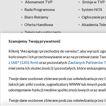
Abonament TVP
Emisja w TVP
Rada Programowa
System NOS
Biuro Reklamy
Ogłoszenie pr
Oferta Handlowa
Akademia Tele
Telegazeta ogłoszenia
Szanujemy Twoją prywatność
Regulamin TVP
Kliknij "Akceptuję i przechodzę do serwisu", aby wyrazić zg
końcowym i ich przechowywanie oraz na przetwarzanie Twoich
z IAB* (1201 firm)
oraz pozostałych
Zaufanych Partnerów T
mierzenia ich skuteczności) i pozostałych, które wskazujemy
Twoje dane osobowe zbierane podczas odwiedzania przez 
takich jak: pliki cookie, sygnalizatory WWW lub innych pod
udostępnianie funkcji mediów społecznościowych oraz anali
Twoje dane osobowe zbierane podczas odwiedzania przez 
plików cookie, informacje o Twoich wyszukiwaniach w serwi