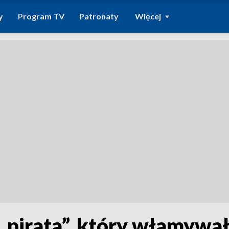
y
Program TV
Patronaty
Więcej
 „pirata”, który włamywał