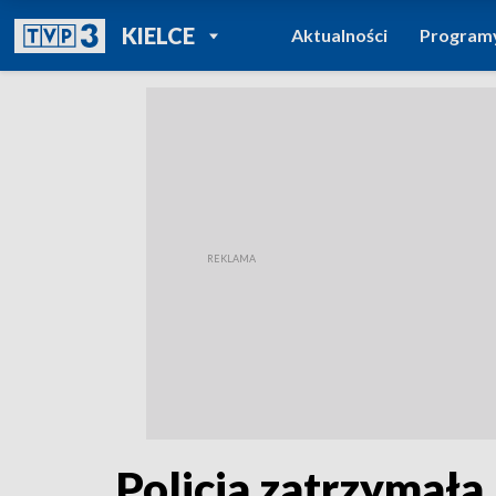
POWRÓT DO
KIELCE
Aktualności
Program
TVP REGIONY
Policja zatrzymała