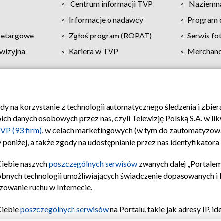
Centrum informacji TVP
Naziemna
Informacje o nadawcy
Program d
zetargowe
Zgłoś program (ROPAT)
Serwis fo
wizyjna
Kariera w TVP
Merchandi
Polityka prywatności
Moje zgody
Pomoc
Biuro re
ody na korzystanie z technologii automatycznego śledzenia i zbie
 danych osobowych przez nas, czyli Telewizję Polską S.A. w likw
VP (93 firm)
, w celach marketingowych (w tym do zautomatyzow
 poniżej, a także zgody na udostępnianie przez nas identyfikator
Ciebie naszych
poszczególnych serwisów
zwanych dalej „Portalem
obnych technologii umożliwiających świadczenie dopasowanych i be
zowanie ruchu w Internecie.
Ciebie
poszczególnych serwisów
na Portalu, takie jak adresy IP, 
sach Portalu czy historia odwiedzin będą przetwarzane przez TV