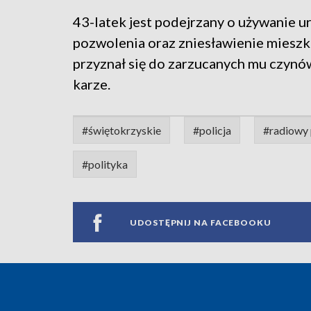
43-latek jest podejrzany o używanie
pozwolenia oraz zniesławienie mieszk
przyznał się do zarzucanych mu czynó
karze.
#świętokrzyskie
#policja
#radiowy 
#polityka
UDOSTĘPNIJ NA FACEBOOKU