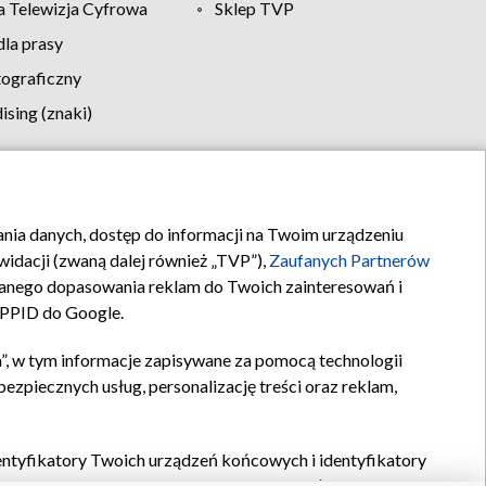
 Telewizja Cyfrowa
Sklep TVP
la prasy
tograficzny
sing (znaki)
klamy
Kontakt
rania danych, dostęp do informacji na Twoim urządzeniu
idacji (zwaną dalej również „TVP”),
Zaufanych Partnerów
anego dopasowania reklam do Twoich zainteresowań i
a PPID do Google.
”, w tym informacje zapisywane za pomocą technologii
zpiecznych usług, personalizację treści oraz reklam,
identyfikatory Twoich urządzeń końcowych i identyfikatory
P,
Zaufanych Partnerów z IAB
oraz pozostałych
Zaufanych