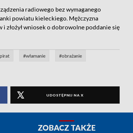
 urządzenia radiowego bez wymaganego
anki powiatu kieleckiego. Mężczyzna
w i złożył wniosek o dobrowolne poddanie się
pirat
#włamanie
#obrażanie
UDOSTĘPNIJ NA X
ZOBACZ TAKŻE