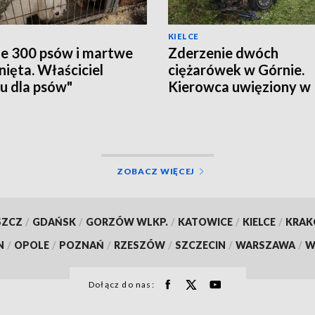
KIELCE
e 300 psów i martwe
Zderzenie dwóch
nięta. Właściciel
ciężarówek w Górnie.
u dla psów"
Kierowca uwięziony w
zymany
kabinie, droga zamknię
ZOBACZ WIĘCEJ
SZCZ
/
GDAŃSK
/
GORZÓW WLKP.
/
KATOWICE
/
KIELCE
/
KRA
N
/
OPOLE
/
POZNAŃ
/
RZESZÓW
/
SZCZECIN
/
WARSZAWA
/
W
Dołącz do nas: