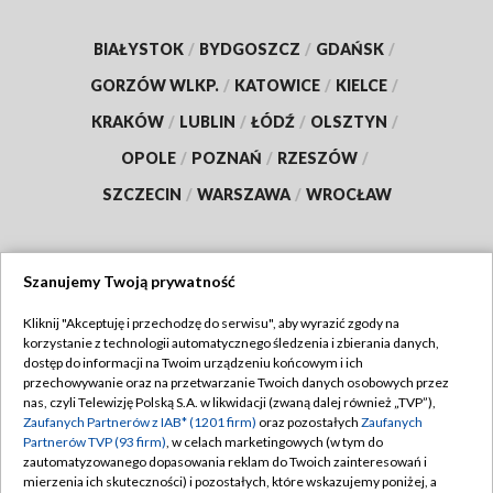
BIAŁYSTOK
/
BYDGOSZCZ
/
GDAŃSK
/
GORZÓW WLKP.
/
KATOWICE
/
KIELCE
/
KRAKÓW
/
LUBLIN
/
ŁÓDŹ
/
OLSZTYN
/
OPOLE
/
POZNAŃ
/
RZESZÓW
/
SZCZECIN
/
WARSZAWA
/
WROCŁAW
Szanujemy Twoją prywatność
Dołącz do nas:
Kliknij "Akceptuję i przechodzę do serwisu", aby wyrazić zgody na
korzystanie z technologii automatycznego śledzenia i zbierania danych,
TVP
dostęp do informacji na Twoim urządzeniu końcowym i ich
Abonament TVP
przechowywanie oraz na przetwarzanie Twoich danych osobowych przez
Regulamin TVP
nas, czyli Telewizję Polską S.A. w likwidacji (zwaną dalej również „TVP”),
Emisja w TVP
Polityka prywatności
Zaufanych Partnerów z IAB* (1201 firm)
oraz pozostałych
Zaufanych
Partnerów TVP (93 firm)
, w celach marketingowych (w tym do
Centrum informacji TVP
Moje zgody
zautomatyzowanego dopasowania reklam do Twoich zainteresowań i
mierzenia ich skuteczności) i pozostałych, które wskazujemy poniżej, a
Naziemna Telewizja Cyfrowa