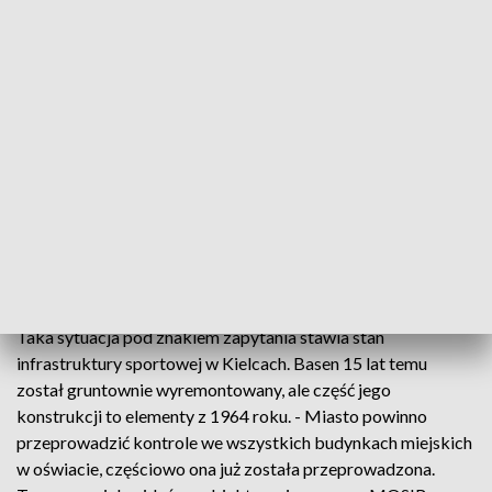
wodnego wypoczynku. - Pływanie sprawia mi radość –
dodaje inny.
Teraz pływacy muszą korzystać z innych obiektów.
Pływalnia Delfin została zamknięta. To skutek awarii
sterowników kotłów, które podgrzewają wodę. - Ta awaria
była spowodowana tym, że część tynków w pomieszczeniu
kotłowni z sufitu oderwała się i spadając na sterownik pieca
uszkodziła go w takim stopniu, że nie jesteśmy w stanie
ogrzać wody basenowej – wyjaśnia Przemysław Chmiel,
dyrektor Miejskiego Ośrodka Sportu i Rekreacji w Kielcach.
Taka sytuacja pod znakiem zapytania stawia stan
infrastruktury sportowej w Kielcach. Basen 15 lat temu
został gruntownie wyremontowany, ale część jego
konstrukcji to elementy z 1964 roku. - Miasto powinno
przeprowadzić kontrole we wszystkich budynkach miejskich
w oświacie, częściowo ona już została przeprowadzona.