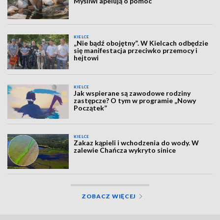
Myśliwi apelują o pomoc
KIELCE
„Nie bądź obojętny”. W Kielcach odbędzie
się manifestacja przeciwko przemocy i
hejtowi
KIELCE
Jak wspierane są zawodowe rodziny
zastępcze? O tym w programie „Nowy
Początek”
KIELCE
Zakaz kąpieli i wchodzenia do wody. W
zalewie Chańcza wykryto sinice
ZOBACZ WIĘCEJ