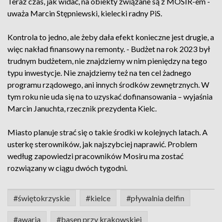
Teraz czas, jak widać, na obiekty związane są z MOSIR-em -
uważa Marcin Stępniewski, kielecki radny PiS.
Kontrola to jedno, ale żeby dała efekt konieczne jest drugie, a
więc nakład finansowy na remonty. - Budżet na rok 2023 był
trudnym budżetem, nie znajdziemy w nim pieniędzy na tego
typu inwestycje. Nie znajdziemy też na ten cel żadnego
programu rządowego, ani innych środków zewnętrznych. W
tym roku nie uda się na to uzyskać dofinansowania – wyjaśnia
Marcin Januchta, rzecznik prezydenta Kielc.
Miasto planuje strać się o takie środki w kolejnych latach. A
usterkę sterowników, jak najszybciej naprawić. Problem
według zapowiedzi pracowników Mosiru ma zostać
rozwiązany w ciągu dwóch tygodni.
#świętokrzyskie
#kielce
#pływalnia delfin
#awaria
#basen przy krakowskiej