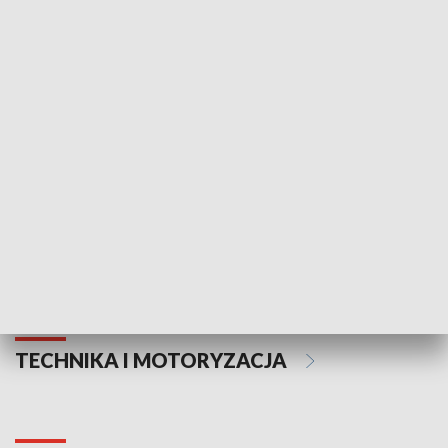
KULTURA I SZTUKA
Informator kulturalny
Drzwi do kult
TECHNIKA I MOTORYZACJA