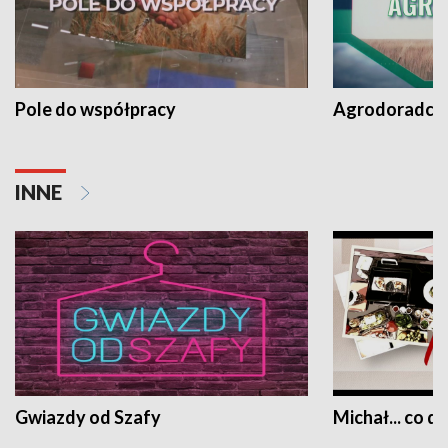
Pole do współpracy
Agrodoradcy 
INNE
Gwiazdy od Szafy
Michał... co dz