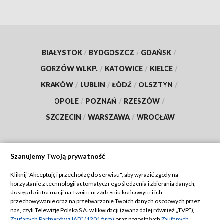
BIAŁYSTOK
/
BYDGOSZCZ
/
GDAŃSK
/
GORZÓW WLKP.
/
KATOWICE
/
KIELCE
/
KRAKÓW
/
LUBLIN
/
ŁÓDŹ
/
OLSZTYN
/
OPOLE
/
POZNAŃ
/
RZESZÓW
/
SZCZECIN
/
WARSZAWA
/
WROCŁAW
Szanujemy Twoją prywatność
Dołącz do nas:
Kliknij "Akceptuję i przechodzę do serwisu", aby wyrazić zgody na
korzystanie z technologii automatycznego śledzenia i zbierania danych,
TVP
dostęp do informacji na Twoim urządzeniu końcowym i ich
Abonament TVP
przechowywanie oraz na przetwarzanie Twoich danych osobowych przez
Regulamin TVP
nas, czyli Telewizję Polską S.A. w likwidacji (zwaną dalej również „TVP”),
Emisja w TVP
Zaufanych Partnerów z IAB* (1201 firm)
oraz pozostałych
Zaufanych
Polityka prywatności