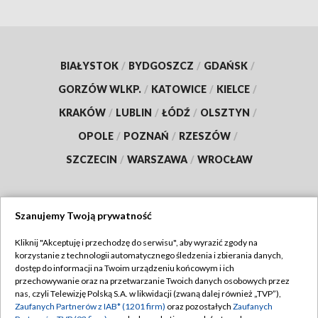
BIAŁYSTOK
/
BYDGOSZCZ
/
GDAŃSK
/
GORZÓW WLKP.
/
KATOWICE
/
KIELCE
/
KRAKÓW
/
LUBLIN
/
ŁÓDŹ
/
OLSZTYN
/
OPOLE
/
POZNAŃ
/
RZESZÓW
/
SZCZECIN
/
WARSZAWA
/
WROCŁAW
Szanujemy Twoją prywatność
Dołącz do nas:
Kliknij "Akceptuję i przechodzę do serwisu", aby wyrazić zgody na
korzystanie z technologii automatycznego śledzenia i zbierania danych,
TVP
dostęp do informacji na Twoim urządzeniu końcowym i ich
Abonament TVP
przechowywanie oraz na przetwarzanie Twoich danych osobowych przez
Regulamin TVP
nas, czyli Telewizję Polską S.A. w likwidacji (zwaną dalej również „TVP”),
Emisja w TVP
Zaufanych Partnerów z IAB* (1201 firm)
oraz pozostałych
Zaufanych
Polityka prywatności