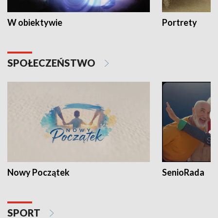
W obiektywie
Portrety
SPOŁECZEŃSTWO
Nowy Początek
SenioRada
SPORT