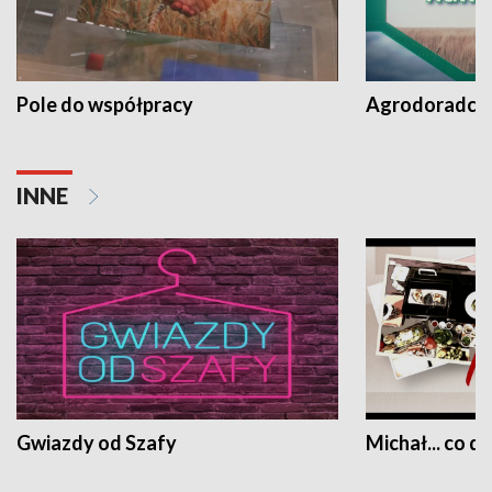
Pole do współpracy
Agrodoradcy 
INNE
Gwiazdy od Szafy
Michał... co dz