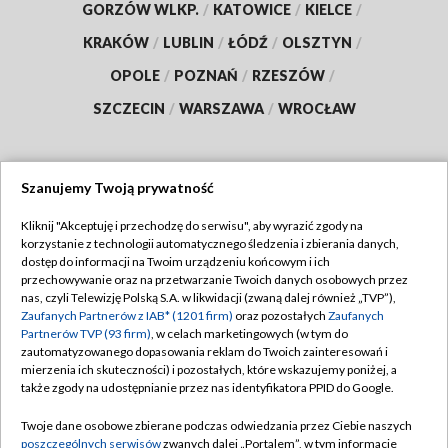
GORZÓW WLKP.
/
KATOWICE
/
KIELCE
/
KRAKÓW
/
LUBLIN
/
ŁÓDŹ
/
OLSZTYN
/
OPOLE
/
POZNAŃ
/
RZESZÓW
/
SZCZECIN
/
WARSZAWA
/
WROCŁAW
Szanujemy Twoją prywatność
Dołącz do nas:
Kliknij "Akceptuję i przechodzę do serwisu", aby wyrazić zgody na
korzystanie z technologii automatycznego śledzenia i zbierania danych,
TVP
dostęp do informacji na Twoim urządzeniu końcowym i ich
Abonament TVP
przechowywanie oraz na przetwarzanie Twoich danych osobowych przez
Regulamin TVP
nas, czyli Telewizję Polską S.A. w likwidacji (zwaną dalej również „TVP”),
Emisja w TVP
Polityka prywatności
Zaufanych Partnerów z IAB* (1201 firm)
oraz pozostałych
Zaufanych
Partnerów TVP (93 firm)
, w celach marketingowych (w tym do
Centrum informacji TVP
Moje zgody
zautomatyzowanego dopasowania reklam do Twoich zainteresowań i
mierzenia ich skuteczności) i pozostałych, które wskazujemy poniżej, a
Naziemna Telewizja Cyfrowa
Pomoc
także zgody na udostępnianie przez nas identyfikatora PPID do Google.
Sklep TVP
Biuro reklamy
Twoje dane osobowe zbierane podczas odwiedzania przez Ciebie naszych
Rada Programowa
Kontakt
poszczególnych serwisów
zwanych dalej „Portalem”, w tym informacje