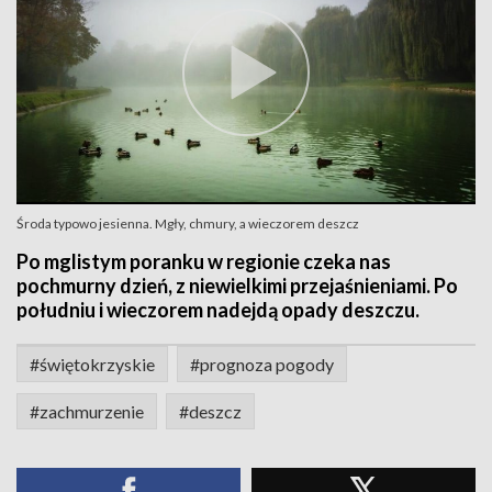
Środa typowo jesienna. Mgły, chmury, a wieczorem deszcz
Po mglistym poranku w regionie czeka nas
pochmurny dzień, z niewielkimi przejaśnieniami. Po
południu i wieczorem nadejdą opady deszczu.
#świętokrzyskie
#prognoza pogody
#zachmurzenie
#deszcz