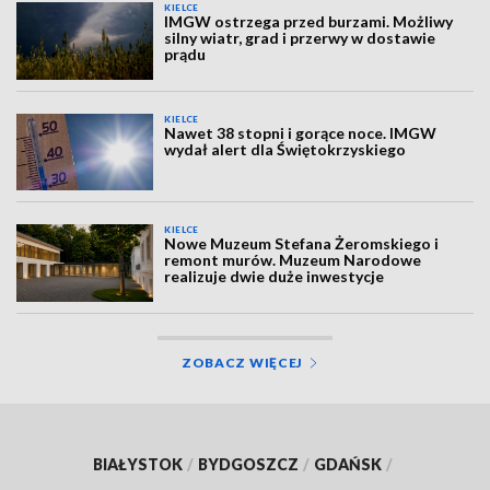
KIELCE
IMGW ostrzega przed burzami. Możliwy
silny wiatr, grad i przerwy w dostawie
prądu
KIELCE
Nawet 38 stopni i gorące noce. IMGW
wydał alert dla Świętokrzyskiego
KIELCE
Nowe Muzeum Stefana Żeromskiego i
remont murów. Muzeum Narodowe
realizuje dwie duże inwestycje
ZOBACZ WIĘCEJ
BIAŁYSTOK
/
BYDGOSZCZ
/
GDAŃSK
/