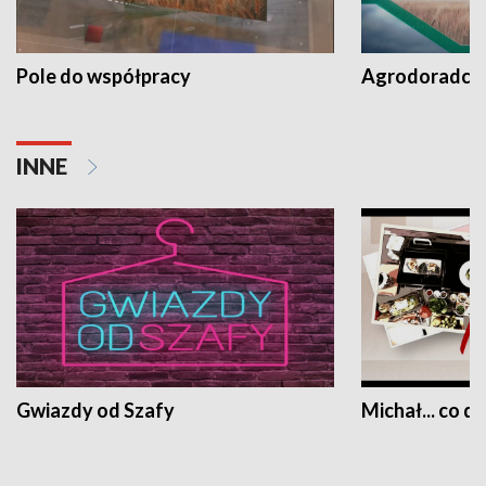
Pole do współpracy
Agrodoradcy 
INNE
Gwiazdy od Szafy
Michał... co dz