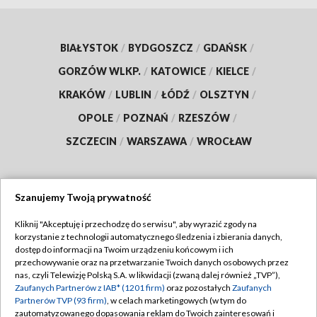
BIAŁYSTOK
/
BYDGOSZCZ
/
GDAŃSK
/
GORZÓW WLKP.
/
KATOWICE
/
KIELCE
/
KRAKÓW
/
LUBLIN
/
ŁÓDŹ
/
OLSZTYN
/
OPOLE
/
POZNAŃ
/
RZESZÓW
/
SZCZECIN
/
WARSZAWA
/
WROCŁAW
Szanujemy Twoją prywatność
Dołącz do nas:
Kliknij "Akceptuję i przechodzę do serwisu", aby wyrazić zgody na
korzystanie z technologii automatycznego śledzenia i zbierania danych,
TVP
dostęp do informacji na Twoim urządzeniu końcowym i ich
Abonament TVP
przechowywanie oraz na przetwarzanie Twoich danych osobowych przez
Regulamin TVP
nas, czyli Telewizję Polską S.A. w likwidacji (zwaną dalej również „TVP”),
Emisja w TVP
Zaufanych Partnerów z IAB* (1201 firm)
oraz pozostałych
Zaufanych
Polityka prywatności
Partnerów TVP (93 firm)
, w celach marketingowych (w tym do
Centrum informacji TVP
Moje zgody
zautomatyzowanego dopasowania reklam do Twoich zainteresowań i