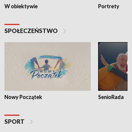
W obiektywie
Portrety
SPOŁECZEŃSTWO
Nowy Początek
SenioRada
SPORT