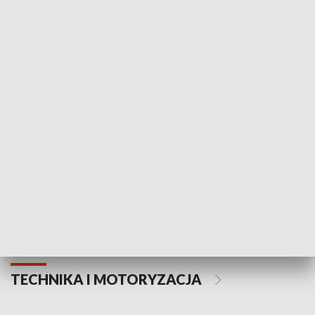
KULTURA I SZTUKA
Informator kulturalny
Drzwi do kult
TECHNIKA I MOTORYZACJA