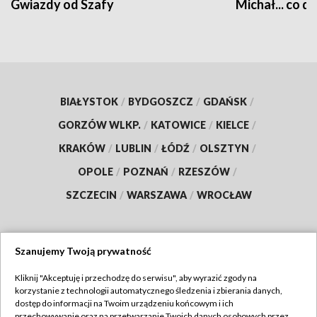
Gwiazdy od Szafy
Michał... co dz
BIAŁYSTOK
/
BYDGOSZCZ
/
GDAŃSK
/
GORZÓW WLKP.
/
KATOWICE
/
KIELCE
/
KRAKÓW
/
LUBLIN
/
ŁÓDŹ
/
OLSZTYN
/
OPOLE
/
POZNAŃ
/
RZESZÓW
/
SZCZECIN
/
WARSZAWA
/
WROCŁAW
Szanujemy Twoją prywatność
Dołącz do nas:
Kliknij "Akceptuję i przechodzę do serwisu", aby wyrazić zgody na
korzystanie z technologii automatycznego śledzenia i zbierania danych,
TVP
dostęp do informacji na Twoim urządzeniu końcowym i ich
Abonament TVP
przechowywanie oraz na przetwarzanie Twoich danych osobowych przez