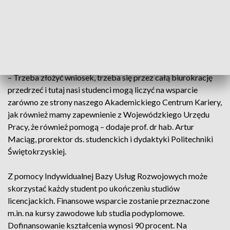
związali swoje życie prywatne i zawodowe z naszym
regionem. Mówimy o możliwościach, które daje Baza Usług
Rozwojowych. Możliwość dokształcania się dla studentów –
powiedziała Renata Janik, wicemarszałek województwa
świętokrzyskiego.
– Trzeba złożyć wniosek, trzeba się przez całą biurokrację
przedrzeć i tutaj nasi studenci mogą liczyć na wsparcie
zarówno ze strony naszego Akademickiego Centrum Kariery,
jak również mamy zapewnienie z Wojewódzkiego Urzędu
Pracy, że również pomogą – dodaje prof. dr hab. Artur
Maciąg, prorektor ds. studenckich i dydaktyki Politechniki
Świętokrzyskiej.
Z pomocy Indywidualnej Bazy Usług Rozwojowych może
skorzystać każdy student po ukończeniu studiów
licencjackich. Finansowe wsparcie zostanie przeznaczone
m.in. na kursy zawodowe lub studia podyplomowe.
Dofinansowanie kształcenia wynosi 90 procent. Na