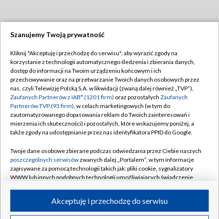
Szanujemy Twoją prywatność
Dołącz do nas:
Kliknij "Akceptuję i przechodzę do serwisu", aby wyrazić zgody na
korzystanie z technologii automatycznego śledzenia i zbierania danych,
TVP
dostęp do informacji na Twoim urządzeniu końcowym i ich
Abonament TVP
przechowywanie oraz na przetwarzanie Twoich danych osobowych przez
Regulamin TVP
nas, czyli Telewizję Polską S.A. w likwidacji (zwaną dalej również „TVP”),
Emisja w TVP
Polityka prywatności
Zaufanych Partnerów z IAB* (1201 firm)
oraz pozostałych
Zaufanych
Partnerów TVP (93 firm)
, w celach marketingowych (w tym do
Centrum informacji TVP
Moje zgody
zautomatyzowanego dopasowania reklam do Twoich zainteresowań i
mierzenia ich skuteczności) i pozostałych, które wskazujemy poniżej, a
Naziemna Telewizja Cyfrowa
Pomoc
także zgody na udostępnianie przez nas identyfikatora PPID do Google.
Sklep TVP
Biuro reklamy
Twoje dane osobowe zbierane podczas odwiedzania przez Ciebie naszych
Rada Programowa
Kontakt
poszczególnych serwisów
zwanych dalej „Portalem”, w tym informacje
zapisywane za pomocą technologii takich jak: pliki cookie, sygnalizatory
System NOS
WWW lub innych podobnych technologii umożliwiających świadczenie
dopasowanych i bezpiecznych usług, personalizację treści oraz reklam,
Informacje o nadawcy
Kanały
udostępnianie funkcji mediów społecznościowych oraz analizowanie
Akceptuję i przechodzę do serwisu
ruchu w Internecie.
Program dla prasy
©2026 Telewizja Polska S.A. w likwidacji