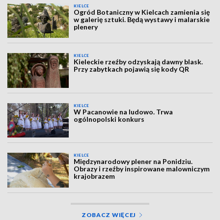
KIELCE
Ogród Botaniczny w Kielcach zamienia się
w galerię sztuki. Będą wystawy i malarskie
plenery
KIELCE
Kieleckie rzeźby odzyskają dawny blask.
Przy zabytkach pojawią się kody QR
KIELCE
W Pacanowie na ludowo. Trwa
ogólnopolski konkurs
KIELCE
Międzynarodowy plener na Ponidziu.
Obrazy i rzeźby inspirowane malowniczym
krajobrazem
ZOBACZ WIĘCEJ