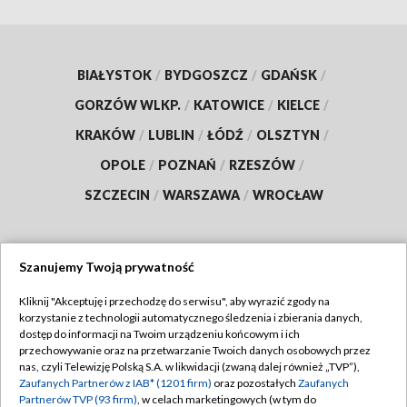
BIAŁYSTOK
/
BYDGOSZCZ
/
GDAŃSK
/
GORZÓW WLKP.
/
KATOWICE
/
KIELCE
/
KRAKÓW
/
LUBLIN
/
ŁÓDŹ
/
OLSZTYN
/
OPOLE
/
POZNAŃ
/
RZESZÓW
/
SZCZECIN
/
WARSZAWA
/
WROCŁAW
Szanujemy Twoją prywatność
Dołącz do nas:
Kliknij "Akceptuję i przechodzę do serwisu", aby wyrazić zgody na
korzystanie z technologii automatycznego śledzenia i zbierania danych,
TVP
dostęp do informacji na Twoim urządzeniu końcowym i ich
Abonament TVP
przechowywanie oraz na przetwarzanie Twoich danych osobowych przez
Regulamin TVP
nas, czyli Telewizję Polską S.A. w likwidacji (zwaną dalej również „TVP”),
Emisja w TVP
Polityka prywatności
Zaufanych Partnerów z IAB* (1201 firm)
oraz pozostałych
Zaufanych
Partnerów TVP (93 firm)
, w celach marketingowych (w tym do