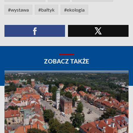
#wystawa
#bałtyk
#ekologia
ZOBACZ TAKŻE