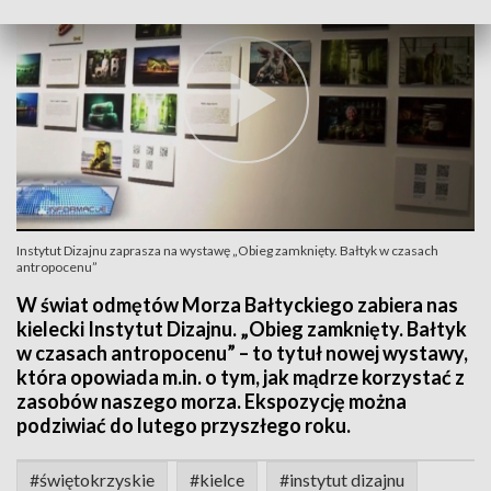
Instytut Dizajnu zaprasza na wystawę „Obieg zamknięty. Bałtyk w czasach
antropocenu”
W świat odmętów Morza Bałtyckiego zabiera nas
kielecki Instytut Dizajnu. „Obieg zamknięty. Bałtyk
w czasach antropocenu” – to tytuł nowej wystawy,
która opowiada m.in. o tym, jak mądrze korzystać z
zasobów naszego morza. Ekspozycję można
podziwiać do lutego przyszłego roku.
#świętokrzyskie
#kielce
#instytut dizajnu