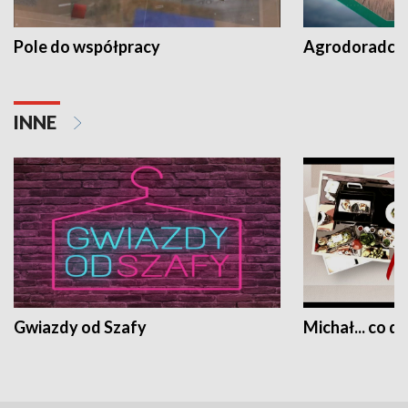
Pole do współpracy
Agrodoradcy 
INNE
Gwiazdy od Szafy
Michał... co dz