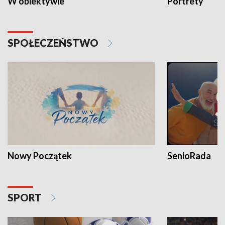
W obiektywie
Portrety
SPOŁECZEŃSTWO
Nowy Początek
SenioRada
SPORT