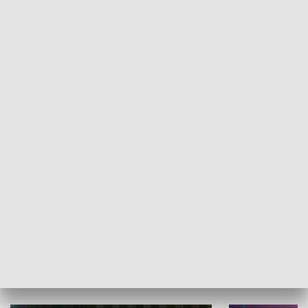
Informator kulturalny
Drzwi do kult
TECHNIKA I MOTORYZACJA
WYPOCZYNEK I REKREACJA