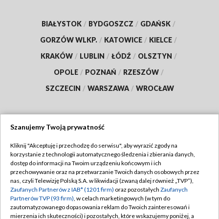
BIAŁYSTOK
/
BYDGOSZCZ
/
GDAŃSK
/
GORZÓW WLKP.
/
KATOWICE
/
KIELCE
/
KRAKÓW
/
LUBLIN
/
ŁÓDŹ
/
OLSZTYN
/
OPOLE
/
POZNAŃ
/
RZESZÓW
/
SZCZECIN
/
WARSZAWA
/
WROCŁAW
Szanujemy Twoją prywatność
Dołącz do nas:
Kliknij "Akceptuję i przechodzę do serwisu", aby wyrazić zgody na
korzystanie z technologii automatycznego śledzenia i zbierania danych,
TVP
dostęp do informacji na Twoim urządzeniu końcowym i ich
Abonament TVP
przechowywanie oraz na przetwarzanie Twoich danych osobowych przez
Regulamin TVP
nas, czyli Telewizję Polską S.A. w likwidacji (zwaną dalej również „TVP”),
Emisja w TVP
Zaufanych Partnerów z IAB* (1201 firm)
oraz pozostałych
Zaufanych
Polityka prywatności
Partnerów TVP (93 firm)
, w celach marketingowych (w tym do
Centrum informacji TVP
Moje zgody
zautomatyzowanego dopasowania reklam do Twoich zainteresowań i
mierzenia ich skuteczności) i pozostałych, które wskazujemy poniżej, a