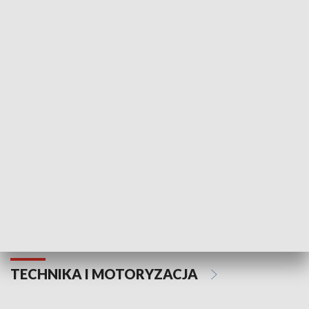
KULTURA I SZTUKA
Informator kulturalny
Drzwi do kult
TECHNIKA I MOTORYZACJA