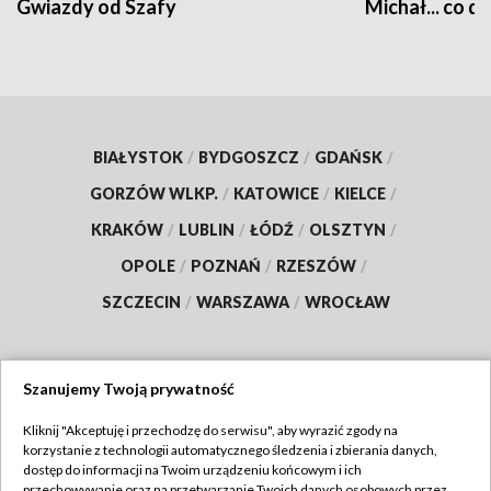
Gwiazdy od Szafy
Michał... co dz
BIAŁYSTOK
/
BYDGOSZCZ
/
GDAŃSK
/
GORZÓW WLKP.
/
KATOWICE
/
KIELCE
/
KRAKÓW
/
LUBLIN
/
ŁÓDŹ
/
OLSZTYN
/
OPOLE
/
POZNAŃ
/
RZESZÓW
/
SZCZECIN
/
WARSZAWA
/
WROCŁAW
Szanujemy Twoją prywatność
Dołącz do nas:
Kliknij "Akceptuję i przechodzę do serwisu", aby wyrazić zgody na
korzystanie z technologii automatycznego śledzenia i zbierania danych,
TVP
dostęp do informacji na Twoim urządzeniu końcowym i ich
Abonament TVP
przechowywanie oraz na przetwarzanie Twoich danych osobowych przez