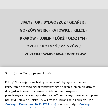
BIAŁYSTOK
/
BYDGOSZCZ
/
GDAŃSK
/
GORZÓW WLKP.
/
KATOWICE
/
KIELCE
/
KRAKÓW
/
LUBLIN
/
ŁÓDŹ
/
OLSZTYN
/
OPOLE
/
POZNAŃ
/
RZESZÓW
/
SZCZECIN
/
WARSZAWA
/
WROCŁAW
Szanujemy Twoją prywatność
Dołącz do nas:
Kliknij "Akceptuję i przechodzę do serwisu", aby wyrazić zgody na
korzystanie z technologii automatycznego śledzenia i zbierania danych,
TVP
dostęp do informacji na Twoim urządzeniu końcowym i ich
Abonament TVP
przechowywanie oraz na przetwarzanie Twoich danych osobowych przez
Regulamin TVP
nas, czyli Telewizję Polską S.A. w likwidacji (zwaną dalej również „TVP”),
Emisja w TVP
Zaufanych Partnerów z IAB* (1201 firm)
oraz pozostałych
Zaufanych
Polityka prywatności