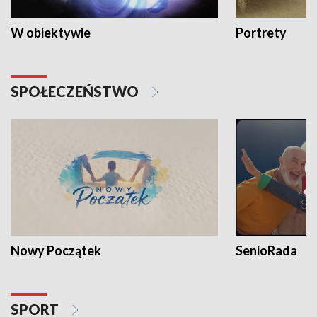
W obiektywie
Portrety
SPOŁECZEŃSTWO
Nowy Początek
SenioRada
SPORT