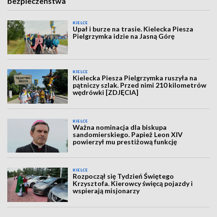
bezpieczeństwa
KIELCE
Upał i burze na trasie. Kielecka Piesza
Pielgrzymka idzie na Jasną Górę
KIELCE
Kielecka Piesza Pielgrzymka ruszyła na
pątniczy szlak. Przed nimi 210 kilometrów
wędrówki [ZDJĘCIA]
KIELCE
Ważna nominacja dla biskupa
sandomierskiego. Papież Leon XIV
powierzył mu prestiżową funkcję
KIELCE
Rozpoczął się Tydzień Świętego
Krzysztofa. Kierowcy święcą pojazdy i
wspierają misjonarzy