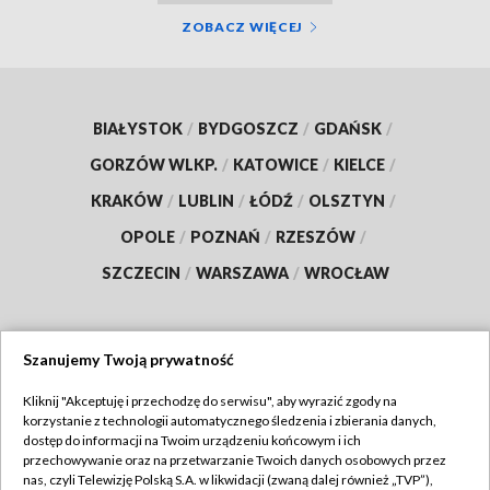
ZOBACZ WIĘCEJ
BIAŁYSTOK
/
BYDGOSZCZ
/
GDAŃSK
/
GORZÓW WLKP.
/
KATOWICE
/
KIELCE
/
KRAKÓW
/
LUBLIN
/
ŁÓDŹ
/
OLSZTYN
/
OPOLE
/
POZNAŃ
/
RZESZÓW
/
SZCZECIN
/
WARSZAWA
/
WROCŁAW
Szanujemy Twoją prywatność
Dołącz do nas:
Kliknij "Akceptuję i przechodzę do serwisu", aby wyrazić zgody na
korzystanie z technologii automatycznego śledzenia i zbierania danych,
TVP
dostęp do informacji na Twoim urządzeniu końcowym i ich
Abonament TVP
przechowywanie oraz na przetwarzanie Twoich danych osobowych przez
Regulamin TVP
nas, czyli Telewizję Polską S.A. w likwidacji (zwaną dalej również „TVP”),