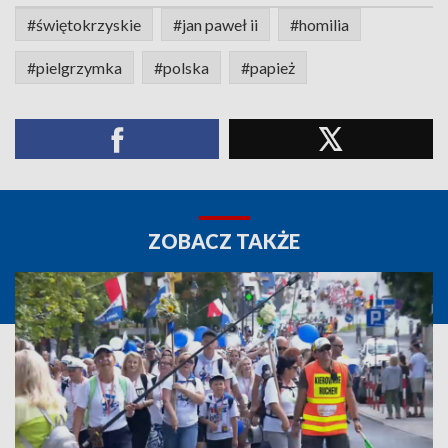
#świętokrzyskie
#jan paweł ii
#homilia
#pielgrzymka
#polska
#papież
ZOBACZ TAKŻE