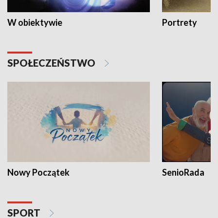
W obiektywie
Portrety
SPOŁECZEŃSTWO
Nowy Początek
SenioRada
SPORT