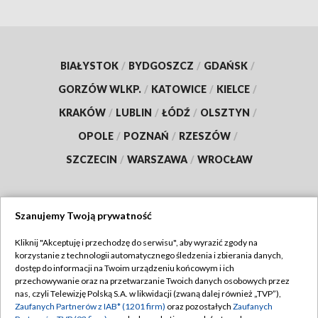
BIAŁYSTOK
/
BYDGOSZCZ
/
GDAŃSK
/
GORZÓW WLKP.
/
KATOWICE
/
KIELCE
/
KRAKÓW
/
LUBLIN
/
ŁÓDŹ
/
OLSZTYN
/
OPOLE
/
POZNAŃ
/
RZESZÓW
/
SZCZECIN
/
WARSZAWA
/
WROCŁAW
Szanujemy Twoją prywatność
Dołącz do nas:
Kliknij "Akceptuję i przechodzę do serwisu", aby wyrazić zgody na
korzystanie z technologii automatycznego śledzenia i zbierania danych,
TVP
dostęp do informacji na Twoim urządzeniu końcowym i ich
Abonament TVP
przechowywanie oraz na przetwarzanie Twoich danych osobowych przez
Regulamin TVP
nas, czyli Telewizję Polską S.A. w likwidacji (zwaną dalej również „TVP”),
Emisja w TVP
Zaufanych Partnerów z IAB* (1201 firm)
oraz pozostałych
Zaufanych
Polityka prywatności