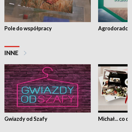
Pole do współpracy
Agrodoradcy 
INNE
Gwiazdy od Szafy
Michał... co dz