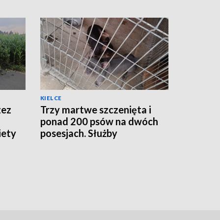
KIELCE
zez
Trzy martwe szczenięta i
ponad 200 psów na dwóch
iety
posesjach. Służby
sprawdzają podejrzaną
hodowlę [ZDJĘCIA]