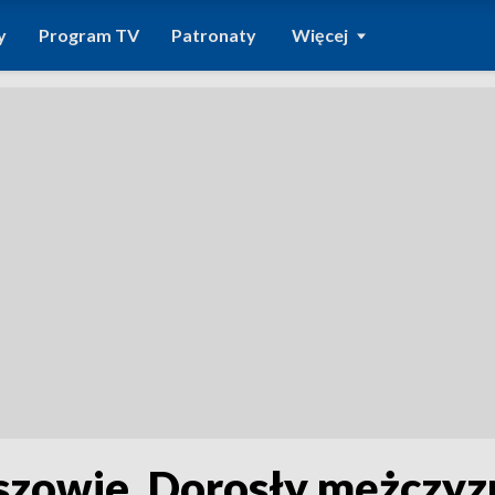
y
Program TV
Patronaty
Więcej
zowie. Dorosły mężczyzn