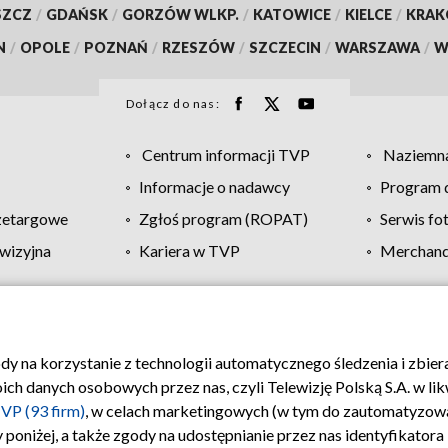
SZCZ
/
GDAŃSK
/
GORZÓW WLKP.
/
KATOWICE
/
KIELCE
/
KRA
N
/
OPOLE
/
POZNAŃ
/
RZESZÓW
/
SZCZECIN
/
WARSZAWA
/
W
Dołącz do nas:
Centrum informacji TVP
Naziemna
Informacje o nadawcy
Program d
zetargowe
Zgłoś program (ROPAT)
Serwis fo
wizyjna
Kariera w TVP
Merchandi
Polityka prywatności
Moje zgody
Pomoc
Biuro re
ody na korzystanie z technologii automatycznego śledzenia i zbie
 danych osobowych przez nas, czyli Telewizję Polską S.A. w likw
VP (93 firm)
, w celach marketingowych (w tym do zautomatyzow
 poniżej, a także zgody na udostępnianie przez nas identyfikator