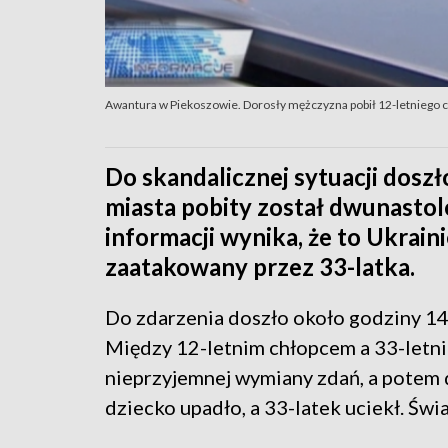
Awantura w Piekoszowie. Dorosły mężczyzna pobił 12-letniego 
Do skandalicznej sytuacji doszł
miasta pobity został dwunastole
informacji wynika, że to Ukrai
zaatakowany przez 33-latka.
Do zdarzenia doszło około godziny 14
Między 12-letnim chłopcem a 33-letn
nieprzyjemnej wymiany zdań, a potem 
dziecko upadło, a 33-latek uciekł. Świ