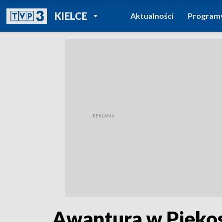
POWRÓT DO
KIELCE
Aktualności
Program
TVP REGIONY
Awantura w Piekos