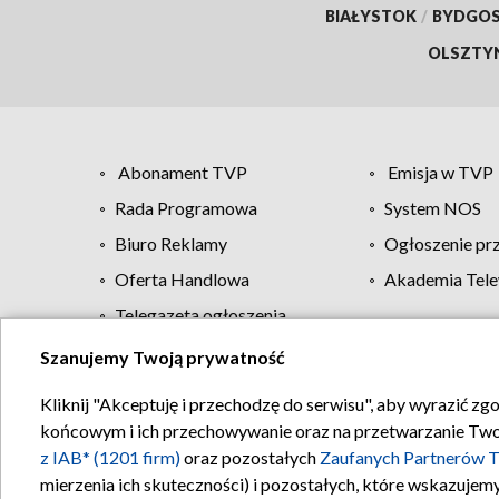
BIAŁYSTOK
/
BYDGO
OLSZTY
Abonament TVP
Emisja w TVP
Rada Programowa
System NOS
Biuro Reklamy
Ogłoszenie pr
Oferta Handlowa
Akademia Tele
Telegazeta ogłoszenia
Szanujemy Twoją prywatność
Regulamin TVP
Kliknij "Akceptuję i przechodzę do serwisu", aby wyrazić zg
końcowym i ich przechowywanie oraz na przetwarzanie Twoich
z IAB* (1201 firm)
oraz pozostałych
Zaufanych Partnerów T
mierzenia ich skuteczności) i pozostałych, które wskazujemy