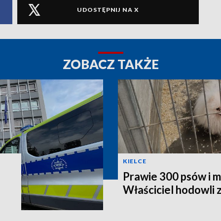
UDOSTĘPNIJ NA X
ZOBACZ TAKŻE
KIELCE
Prawie 300 psów i m
Właściciel hodowli