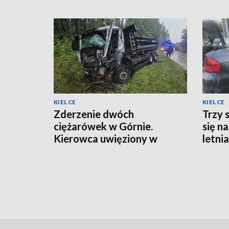
KIELCE
KIELCE
Zderzenie dwóch
Trzy 
ciężarówek w Górnie.
się n
Kierowca uwięziony w
letnia
kabinie, droga zamknięta