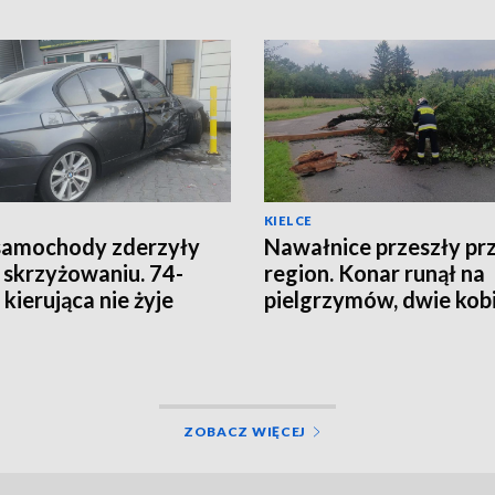
KIELCE
samochody zderzyły
Nawałnice przeszły pr
a skrzyżowaniu. 74-
region. Konar runął na
 kierująca nie żyje
pielgrzymów, dwie kob
trafiły do szpitala
ZOBACZ WIĘCEJ