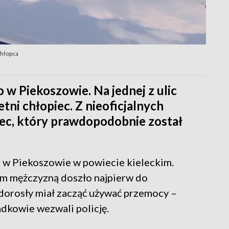
chłopca
o w Piekoszowie. Na jednej z ulic
tni chłopiec. Z nieoficjalnych
niec, który prawdopodobnie został
 w Piekoszowie w powiecie kieleckim.
im mężczyzną doszło najpierw do
dorosły miał zacząć używać przemocy –
adkowie wezwali policję.