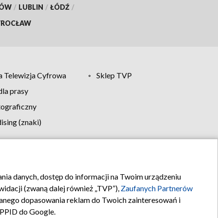
KÓW
/
LUBLIN
/
ŁÓDŹ
/
ROCŁAW
 Telewizja Cyfrowa
Sklep TVP
la prasy
tograficzny
sing (znaki)
klamy
Kontakt
rania danych, dostęp do informacji na Twoim urządzeniu
idacji (zwaną dalej również „TVP”),
Zaufanych Partnerów
anego dopasowania reklam do Twoich zainteresowań i
a PPID do Google.