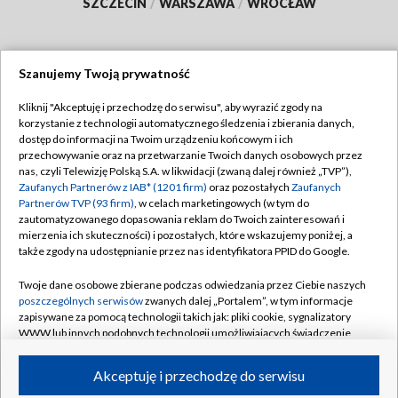
SZCZECIN
/
WARSZAWA
/
WROCŁAW
Szanujemy Twoją prywatność
Dołącz do nas:
Kliknij "Akceptuję i przechodzę do serwisu", aby wyrazić zgody na
korzystanie z technologii automatycznego śledzenia i zbierania danych,
TVP
dostęp do informacji na Twoim urządzeniu końcowym i ich
Abonament TVP
przechowywanie oraz na przetwarzanie Twoich danych osobowych przez
Regulamin TVP
nas, czyli Telewizję Polską S.A. w likwidacji (zwaną dalej również „TVP”),
Emisja w TVP
Zaufanych Partnerów z IAB* (1201 firm)
oraz pozostałych
Zaufanych
Polityka prywatności
Partnerów TVP (93 firm)
, w celach marketingowych (w tym do
Centrum informacji TVP
Moje zgody
zautomatyzowanego dopasowania reklam do Twoich zainteresowań i
mierzenia ich skuteczności) i pozostałych, które wskazujemy poniżej, a
Naziemna Telewizja Cyfrowa
Pomoc
także zgody na udostępnianie przez nas identyfikatora PPID do Google.
Sklep TVP
Biuro reklamy
Twoje dane osobowe zbierane podczas odwiedzania przez Ciebie naszych
Rada Programowa
poszczególnych serwisów
zwanych dalej „Portalem”, w tym informacje
Kontakt
zapisywane za pomocą technologii takich jak: pliki cookie, sygnalizatory
System NOS
WWW lub innych podobnych technologii umożliwiających świadczenie
dopasowanych i bezpiecznych usług, personalizację treści oraz reklam,
Informacje o nadawcy
Kanały
udostępnianie funkcji mediów społecznościowych oraz analizowanie
Akceptuję i przechodzę do serwisu
ruchu w Internecie.
Program dla prasy