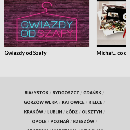
Gwiazdy od Szafy
Michał... co dz
BIAŁYSTOK
/
BYDGOSZCZ
/
GDAŃSK
/
GORZÓW WLKP.
/
KATOWICE
/
KIELCE
/
KRAKÓW
/
LUBLIN
/
ŁÓDŹ
/
OLSZTYN
/
OPOLE
/
POZNAŃ
/
RZESZÓW
/