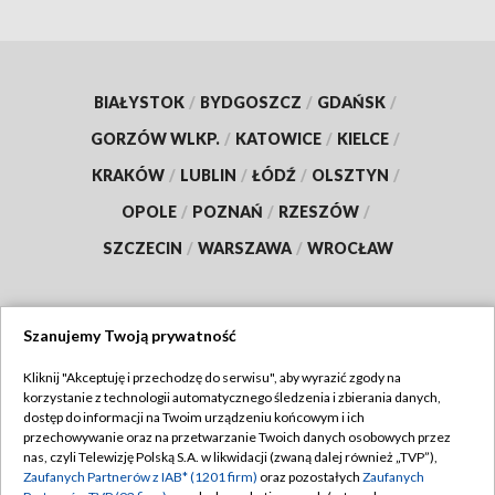
BIAŁYSTOK
/
BYDGOSZCZ
/
GDAŃSK
/
GORZÓW WLKP.
/
KATOWICE
/
KIELCE
/
KRAKÓW
/
LUBLIN
/
ŁÓDŹ
/
OLSZTYN
/
OPOLE
/
POZNAŃ
/
RZESZÓW
/
SZCZECIN
/
WARSZAWA
/
WROCŁAW
Szanujemy Twoją prywatność
Dołącz do nas:
Kliknij "Akceptuję i przechodzę do serwisu", aby wyrazić zgody na
korzystanie z technologii automatycznego śledzenia i zbierania danych,
TVP
dostęp do informacji na Twoim urządzeniu końcowym i ich
Abonament TVP
przechowywanie oraz na przetwarzanie Twoich danych osobowych przez
Regulamin TVP
nas, czyli Telewizję Polską S.A. w likwidacji (zwaną dalej również „TVP”),
Emisja w TVP
Zaufanych Partnerów z IAB* (1201 firm)
oraz pozostałych
Zaufanych
Polityka prywatności