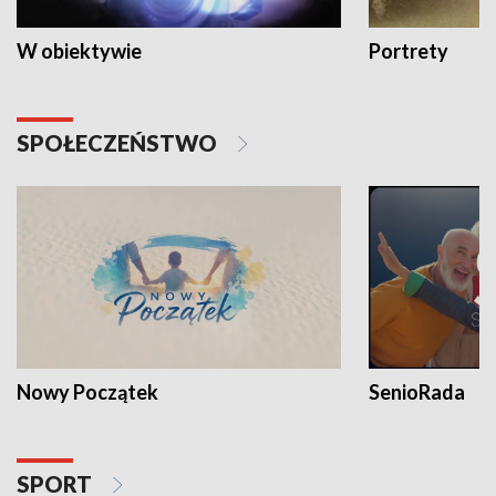
W obiektywie
Portrety
SPOŁECZEŃSTWO
Nowy Początek
SenioRada
SPORT