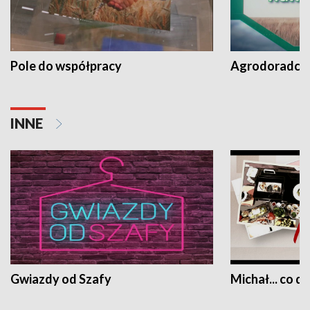
Pole do współpracy
Agrodoradcy 
INNE
Gwiazdy od Szafy
Michał... co dz