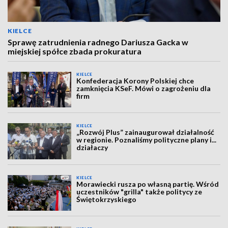
KIELCE
Sprawę zatrudnienia radnego Dariusza Gacka w
miejskiej spółce zbada prokuratura
KIELCE
Konfederacja Korony Polskiej chce
zamknięcia KSeF. Mówi o zagrożeniu dla
firm
KIELCE
„Rozwój Plus” zainaugurował działalność
w regionie. Poznaliśmy polityczne plany i...
działaczy
KIELCE
Morawiecki rusza po własną partię. Wśród
uczestników "grilla" także politycy ze
Świętokrzyskiego