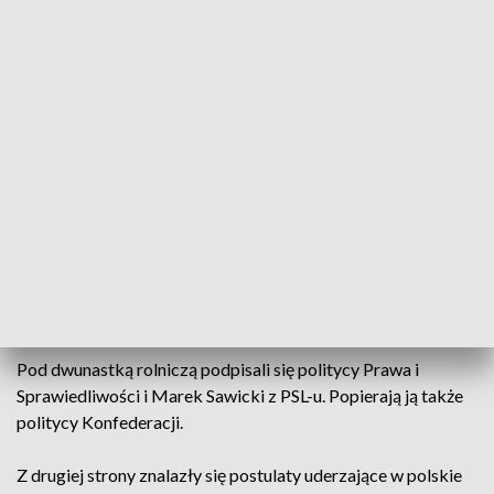
przykładem - uważa Karol Gac z portalu Dorzeczy.pl.
Rolnicy jeszcze przed wyborami próbowali uzyskać od
polityków poparcie pomysłów chroniących polską wieś.
Dlatego stworzyli tak zwaną dwunastkę rolniczą.
- Czy te postulaty, o których tutaj mówimy, czyli o
kredytowaniu, o hodowli, o uprawie, o obszarach wiejskich, o
tym wszystkim, co jest bardzo ważne dzisiaj dla rolników, dla
gospodarstw rolnych. Czy to będzie dalej funkcjonowało, czy
nie będzie? - pyta Tomasz Obszański, przewodniczący NSZZ
Rolników Indywidualnych "Solidarność".
Pod dwunastką rolniczą podpisali się politycy Prawa i
Sprawiedliwości i Marek Sawicki z PSL-u. Popierają ją także
politycy Konfederacji.
Z drugiej strony znalazły się postulaty uderzające w polskie