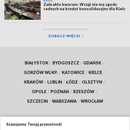
KIELCE
Zabrakło kworum. Wciąż nie ma zgody
radnych na kredyt konsolidacyjny dla Kielc
ZOBACZ WIĘCEJ
BIAŁYSTOK
/
BYDGOSZCZ
/
GDAŃSK
/
GORZÓW WLKP.
/
KATOWICE
/
KIELCE
/
KRAKÓW
/
LUBLIN
/
ŁÓDŹ
/
OLSZTYN
/
OPOLE
/
POZNAŃ
/
RZESZÓW
/
SZCZECIN
/
WARSZAWA
/
WROCŁAW
Szanujemy Twoją prywatność
Dołącz do nas: