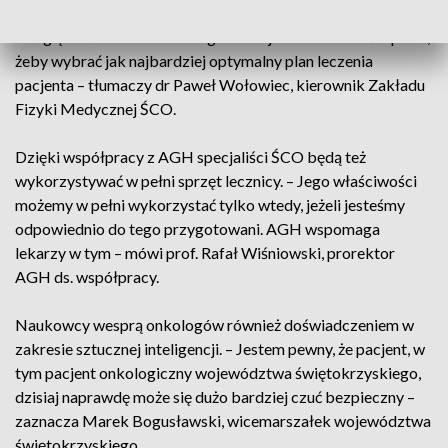
Mając taki model, będziemy mogli wcześniej przewidzieć i
uwzględnić w leczeniu różnego rodzaju niedokładności po to,
żeby wybrać jak najbardziej optymalny plan leczenia
pacjenta – tłumaczy dr Paweł Wołowiec, kierownik Zakładu
Fizyki Medycznej ŚCO.
Dzięki współpracy z AGH specjaliści ŚCO będą też
wykorzystywać w pełni sprzęt lecznicy. – Jego właściwości
możemy w pełni wykorzystać tylko wtedy, jeżeli jesteśmy
odpowiednio do tego przygotowani. AGH wspomaga
lekarzy w tym – mówi prof. Rafał Wiśniowski, prorektor
AGH ds. współpracy.
Naukowcy wesprą onkologów również doświadczeniem w
zakresie sztucznej inteligencji. – Jestem pewny, że pacjent, w
tym pacjent onkologiczny województwa świętokrzyskiego,
dzisiaj naprawdę może się dużo bardziej czuć bezpieczny –
zaznacza Marek Bogusławski, wicemarszałek województwa
świętokrzyskiego.