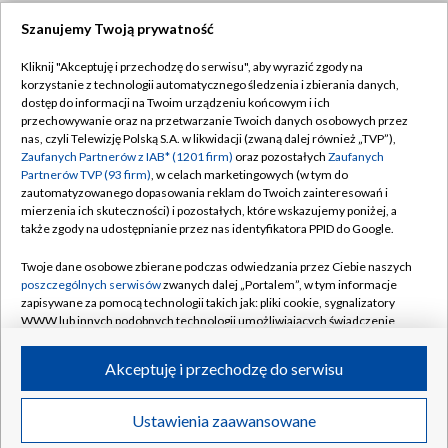
Szanujemy Twoją prywatność
Dołącz do nas:
Kliknij "Akceptuję i przechodzę do serwisu", aby wyrazić zgody na
korzystanie z technologii automatycznego śledzenia i zbierania danych,
TVP
dostęp do informacji na Twoim urządzeniu końcowym i ich
Abonament TVP
przechowywanie oraz na przetwarzanie Twoich danych osobowych przez
Regulamin TVP
nas, czyli Telewizję Polską S.A. w likwidacji (zwaną dalej również „TVP”),
Emisja w TVP
Polityka prywatności
Zaufanych Partnerów z IAB* (1201 firm)
oraz pozostałych
Zaufanych
Partnerów TVP (93 firm)
, w celach marketingowych (w tym do
Centrum informacji TVP
Moje zgody
zautomatyzowanego dopasowania reklam do Twoich zainteresowań i
mierzenia ich skuteczności) i pozostałych, które wskazujemy poniżej, a
Naziemna Telewizja Cyfrowa
Pomoc
także zgody na udostępnianie przez nas identyfikatora PPID do Google.
Sklep TVP
Biuro reklamy
Twoje dane osobowe zbierane podczas odwiedzania przez Ciebie naszych
Rada Programowa
Kontakt
poszczególnych serwisów
zwanych dalej „Portalem”, w tym informacje
zapisywane za pomocą technologii takich jak: pliki cookie, sygnalizatory
System NOS
WWW lub innych podobnych technologii umożliwiających świadczenie
dopasowanych i bezpiecznych usług, personalizację treści oraz reklam,
Informacje o nadawcy
Kanały
udostępnianie funkcji mediów społecznościowych oraz analizowanie
Akceptuję i przechodzę do serwisu
ruchu w Internecie.
Program dla prasy
©2026 Telewizja Polska S.A. w likwidacji
Biuro Reklamy
Twoje dane osobowe zbierane podczas odwiedzania przez Ciebie
Ustawienia zaawansowane
poszczególnych serwisów
na Portalu, takie jak adresy IP, identyfikatory
Ogłoszenie przetargowe