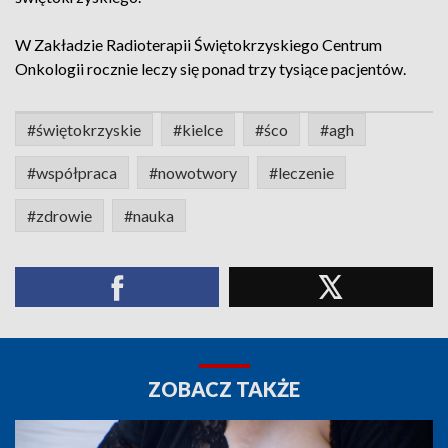
W Zakładzie Radioterapii Świętokrzyskiego Centrum
Onkologii rocznie leczy się ponad trzy tysiące pacjentów.
#świętokrzyskie
#kielce
#śco
#agh
#współpraca
#nowotwory
#leczenie
#zdrowie
#nauka
ZOBACZ TAKŻE