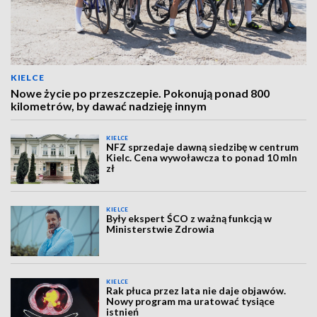
KIELCE
Nowe życie po przeszczepie. Pokonują ponad 800
kilometrów, by dawać nadzieję innym
KIELCE
NFZ sprzedaje dawną siedzibę w centrum
Kielc. Cena wywoławcza to ponad 10 mln
zł
KIELCE
Były ekspert ŚCO z ważną funkcją w
Ministerstwie Zdrowia
KIELCE
Rak płuca przez lata nie daje objawów.
Nowy program ma uratować tysiące
istnień