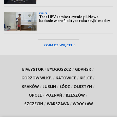
KIELCE
Test HPV zamiast cytologii. Nowe
badanie w profilaktyce raka szyjki macicy
ZOBACZ WIĘCEJ
BIAŁYSTOK
/
BYDGOSZCZ
/
GDAŃSK
/
GORZÓW WLKP.
/
KATOWICE
/
KIELCE
/
KRAKÓW
/
LUBLIN
/
ŁÓDŹ
/
OLSZTYN
/
OPOLE
/
POZNAŃ
/
RZESZÓW
/
SZCZECIN
/
WARSZAWA
/
WROCŁAW