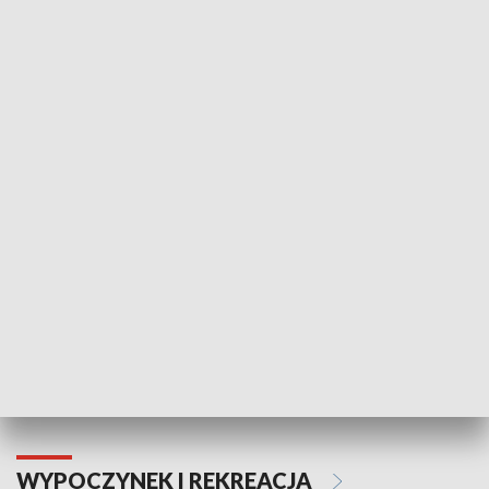
KULTURA I SZTUKA
Informator kulturalny
Drzwi do kult
TECHNIKA I MOTORYZACJA
WYPOCZYNEK I REKREACJA