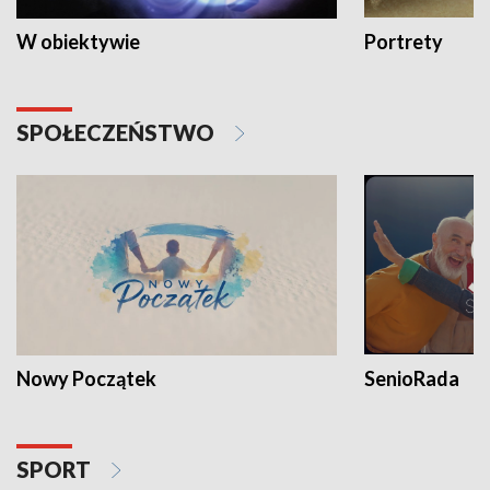
W obiektywie
Portrety
SPOŁECZEŃSTWO
Nowy Początek
SenioRada
SPORT