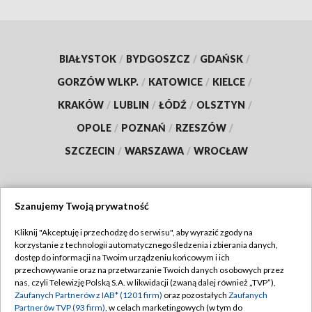
BIAŁYSTOK
/
BYDGOSZCZ
/
GDAŃSK
/
GORZÓW WLKP.
/
KATOWICE
/
KIELCE
/
KRAKÓW
/
LUBLIN
/
ŁÓDŹ
/
OLSZTYN
/
OPOLE
/
POZNAŃ
/
RZESZÓW
/
SZCZECIN
/
WARSZAWA
/
WROCŁAW
Szanujemy Twoją prywatność
Dołącz do nas:
Kliknij "Akceptuję i przechodzę do serwisu", aby wyrazić zgody na
korzystanie z technologii automatycznego śledzenia i zbierania danych,
TVP
dostęp do informacji na Twoim urządzeniu końcowym i ich
Abonament TVP
przechowywanie oraz na przetwarzanie Twoich danych osobowych przez
Regulamin TVP
nas, czyli Telewizję Polską S.A. w likwidacji (zwaną dalej również „TVP”),
Emisja w TVP
Zaufanych Partnerów z IAB* (1201 firm)
oraz pozostałych
Zaufanych
Polityka prywatności
Partnerów TVP (93 firm)
, w celach marketingowych (w tym do