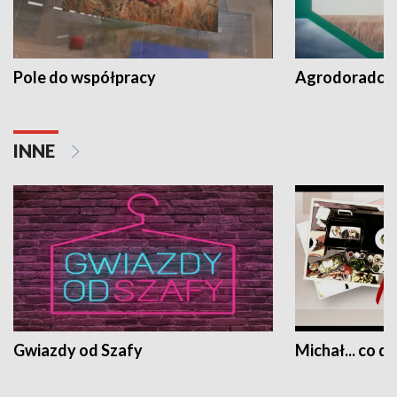
Pole do współpracy
Agrodoradcy 
INNE
Gwiazdy od Szafy
Michał... co dz