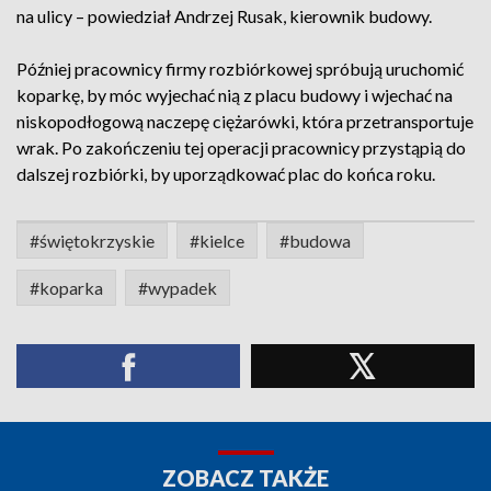
na ulicy – powiedział Andrzej Rusak, kierownik budowy.
Później pracownicy firmy rozbiórkowej spróbują uruchomić
koparkę, by móc wyjechać nią z placu budowy i wjechać na
niskopodłogową naczepę ciężarówki, która przetransportuje
wrak. Po zakończeniu tej operacji pracownicy przystąpią do
dalszej rozbiórki, by uporządkować plac do końca roku.
#świętokrzyskie
#kielce
#budowa
#koparka
#wypadek
ZOBACZ TAKŻE