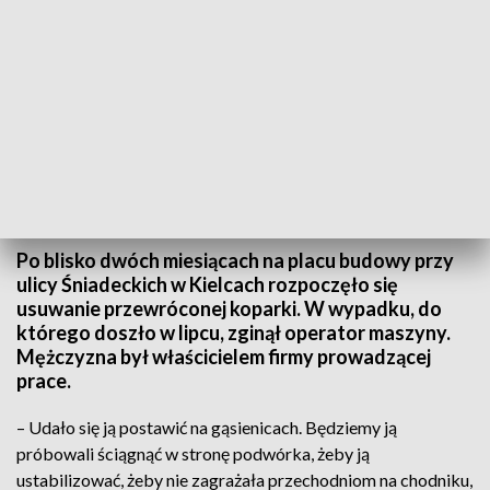
Na budowie przy ul. Śniadeckich trwa operacja usuwania przewróconej koparki
Po blisko dwóch miesiącach na placu budowy przy
ulicy Śniadeckich w Kielcach rozpoczęło się
usuwanie przewróconej koparki. W wypadku, do
którego doszło w lipcu, zginął operator maszyny.
Mężczyzna był właścicielem firmy prowadzącej
prace.
– Udało się ją postawić na gąsienicach. Będziemy ją
próbowali ściągnąć w stronę podwórka, żeby ją
ustabilizować, żeby nie zagrażała przechodniom na chodniku,