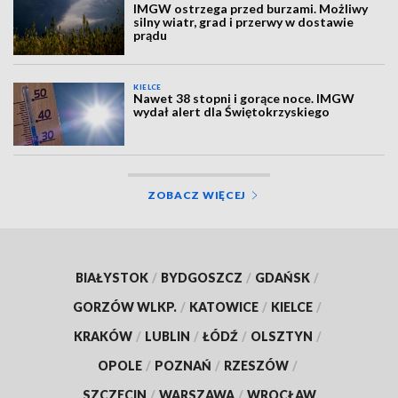
IMGW ostrzega przed burzami. Możliwy
silny wiatr, grad i przerwy w dostawie
prądu
KIELCE
Nawet 38 stopni i gorące noce. IMGW
wydał alert dla Świętokrzyskiego
ZOBACZ WIĘCEJ
BIAŁYSTOK
/
BYDGOSZCZ
/
GDAŃSK
/
GORZÓW WLKP.
/
KATOWICE
/
KIELCE
/
KRAKÓW
/
LUBLIN
/
ŁÓDŹ
/
OLSZTYN
/
OPOLE
/
POZNAŃ
/
RZESZÓW
/
SZCZECIN
/
WARSZAWA
/
WROCŁAW