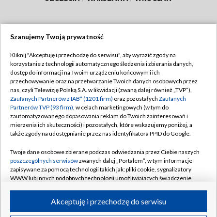
Szanujemy Twoją prywatność
Dołącz do nas:
Kliknij "Akceptuję i przechodzę do serwisu", aby wyrazić zgody na
korzystanie z technologii automatycznego śledzenia i zbierania danych,
TVP
dostęp do informacji na Twoim urządzeniu końcowym i ich
Abonament TVP
przechowywanie oraz na przetwarzanie Twoich danych osobowych przez
Regulamin TVP
nas, czyli Telewizję Polską S.A. w likwidacji (zwaną dalej również „TVP”),
Emisja w TVP
Polityka prywatności
Zaufanych Partnerów z IAB* (1201 firm)
oraz pozostałych
Zaufanych
Partnerów TVP (93 firm)
, w celach marketingowych (w tym do
Centrum informacji TVP
Moje zgody
zautomatyzowanego dopasowania reklam do Twoich zainteresowań i
mierzenia ich skuteczności) i pozostałych, które wskazujemy poniżej, a
Naziemna Telewizja Cyfrowa
Pomoc
także zgody na udostępnianie przez nas identyfikatora PPID do Google.
Sklep TVP
Biuro reklamy
Twoje dane osobowe zbierane podczas odwiedzania przez Ciebie naszych
Rada Programowa
Kontakt
poszczególnych serwisów
zwanych dalej „Portalem”, w tym informacje
zapisywane za pomocą technologii takich jak: pliki cookie, sygnalizatory
System NOS
WWW lub innych podobnych technologii umożliwiających świadczenie
dopasowanych i bezpiecznych usług, personalizację treści oraz reklam,
Informacje o nadawcy
Kanały
udostępnianie funkcji mediów społecznościowych oraz analizowanie
Akceptuję i przechodzę do serwisu
ruchu w Internecie.
Program dla prasy
©2026 Telewizja Polska S.A. w likwidacji