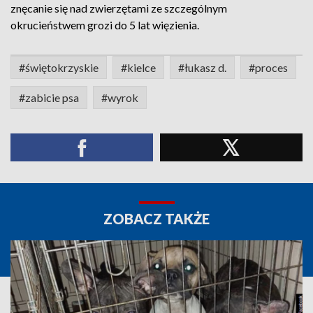
znęcanie się nad zwierzętami ze szczególnym
okrucieństwem grozi do 5 lat więzienia.
#świętokrzyskie
#kielce
#łukasz d.
#proces
#zabicie psa
#wyrok
ZOBACZ TAKŻE