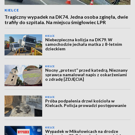
KIELCE
Tragiczny wypadek na DK74. Jedna osoba zginęła, dwie
trafiły do szpitala. Na miejscu śmigłowiec LPR
KIELCE
Niebezpieczna kolizja na DK79. W
samochodzie jechała matka z 8-letnim
dzieckiem
KIELCE
Nocny „protest” przed katedrą. Nieznany
sprawca namalował napis z oskarżeniami
o zdradę [ZDJĘCIA]
KIELCE
Próba podpalenia drzwi kościoła w
Kielcach. Policja prowadzi postępowanie
KIELCE
Wypadek w Mikułowicach na drodze