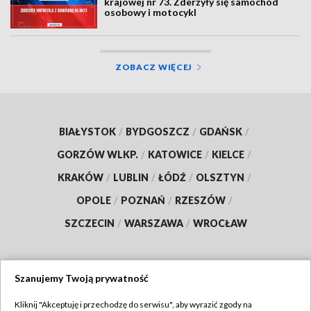
krajowej nr 73. Zderzyły się samochód
osobowy i motocykl
ZOBACZ WIĘCEJ
BIAŁYSTOK
/
BYDGOSZCZ
/
GDAŃSK
/
GORZÓW WLKP.
/
KATOWICE
/
KIELCE
/
KRAKÓW
/
LUBLIN
/
ŁÓDŹ
/
OLSZTYN
/
OPOLE
/
POZNAŃ
/
RZESZÓW
/
SZCZECIN
/
WARSZAWA
/
WROCŁAW
Szanujemy Twoją prywatność
Dołącz do nas:
Kliknij "Akceptuję i przechodzę do serwisu", aby wyrazić zgody na