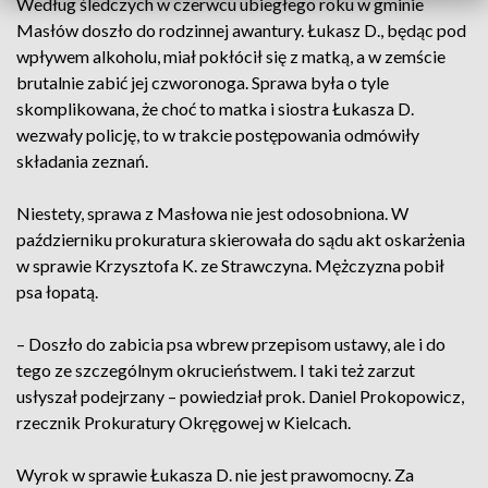
Według śledczych w czerwcu ubiegłego roku w gminie
Masłów doszło do rodzinnej awantury. Łukasz D., będąc pod
wpływem alkoholu, miał pokłócił się z matką, a w zemście
brutalnie zabić jej czworonoga. Sprawa była o tyle
skomplikowana, że choć to matka i siostra Łukasza D.
wezwały policję, to w trakcie postępowania odmówiły
składania zeznań.
Niestety, sprawa z Masłowa nie jest odosobniona. W
październiku prokuratura skierowała do sądu akt oskarżenia
w sprawie Krzysztofa K. ze Strawczyna. Mężczyzna pobił
psa łopatą.
– Doszło do zabicia psa wbrew przepisom ustawy, ale i do
tego ze szczególnym okrucieństwem. I taki też zarzut
usłyszał podejrzany – powiedział prok. Daniel Prokopowicz,
rzecznik Prokuratury Okręgowej w Kielcach.
Wyrok w sprawie Łukasza D. nie jest prawomocny. Za