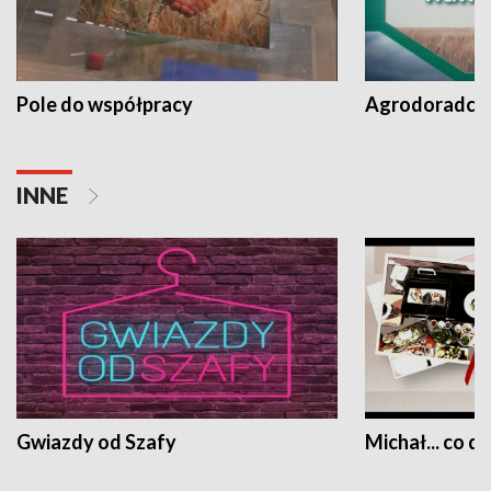
Pole do współpracy
Agrodoradcy 
INNE
Gwiazdy od Szafy
Michał... co dz