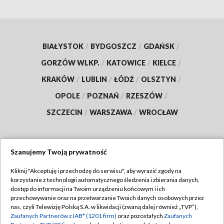
BIAŁYSTOK
/
BYDGOSZCZ
/
GDAŃSK
/
GORZÓW WLKP.
/
KATOWICE
/
KIELCE
/
KRAKÓW
/
LUBLIN
/
ŁÓDŹ
/
OLSZTYN
/
OPOLE
/
POZNAŃ
/
RZESZÓW
/
SZCZECIN
/
WARSZAWA
/
WROCŁAW
Szanujemy Twoją prywatność
Dołącz do nas:
Kliknij "Akceptuję i przechodzę do serwisu", aby wyrazić zgody na
korzystanie z technologii automatycznego śledzenia i zbierania danych,
TVP
dostęp do informacji na Twoim urządzeniu końcowym i ich
Abonament TVP
przechowywanie oraz na przetwarzanie Twoich danych osobowych przez
Regulamin TVP
nas, czyli Telewizję Polską S.A. w likwidacji (zwaną dalej również „TVP”),
Emisja w TVP
Zaufanych Partnerów z IAB* (1201 firm)
oraz pozostałych
Zaufanych
Polityka prywatności