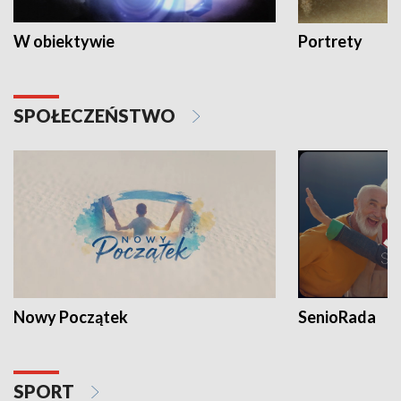
W obiektywie
Portrety
SPOŁECZEŃSTWO
Nowy Początek
SenioRada
SPORT