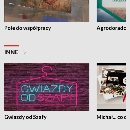
Pole do współpracy
Agrodoradcy 
INNE
Gwiazdy od Szafy
Michał... co dz