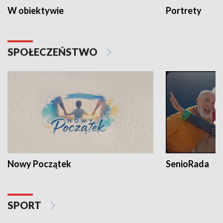
W obiektywie
Portrety
SPOŁECZEŃSTWO
Nowy Początek
SenioRada
SPORT