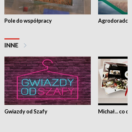
Pole do współpracy
Agrodoradcy 
INNE
Gwiazdy od Szafy
Michał... co dz