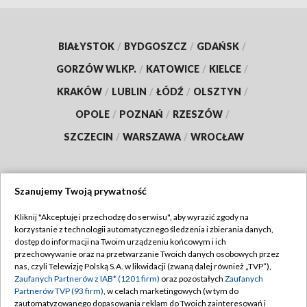
BIAŁYSTOK
/
BYDGOSZCZ
/
GDAŃSK
/
GORZÓW WLKP.
/
KATOWICE
/
KIELCE
/
KRAKÓW
/
LUBLIN
/
ŁÓDŹ
/
OLSZTYN
/
OPOLE
/
POZNAŃ
/
RZESZÓW
/
SZCZECIN
/
WARSZAWA
/
WROCŁAW
Szanujemy Twoją prywatność
Dołącz do nas:
Kliknij "Akceptuję i przechodzę do serwisu", aby wyrazić zgody na
korzystanie z technologii automatycznego śledzenia i zbierania danych,
TVP
dostęp do informacji na Twoim urządzeniu końcowym i ich
Abonament TVP
przechowywanie oraz na przetwarzanie Twoich danych osobowych przez
Regulamin TVP
nas, czyli Telewizję Polską S.A. w likwidacji (zwaną dalej również „TVP”),
Emisja w TVP
Zaufanych Partnerów z IAB* (1201 firm)
oraz pozostałych
Zaufanych
Polityka prywatności
Partnerów TVP (93 firm)
, w celach marketingowych (w tym do
Centrum informacji TVP
Moje zgody
zautomatyzowanego dopasowania reklam do Twoich zainteresowań i