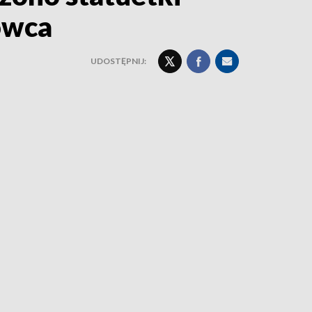
owca
UDOSTĘPNIJ: