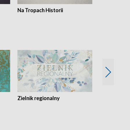
Na Tropach Historii
Szept ziemi
Zielnik regionalny
EkoLogiczni