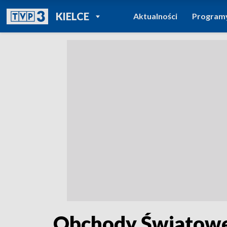
POWRÓT DO
KIELCE
Aktualności
Program
TVP REGIONY
Obchody Światoweg