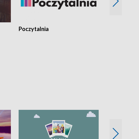
Poczytalnia
Koncerty TV