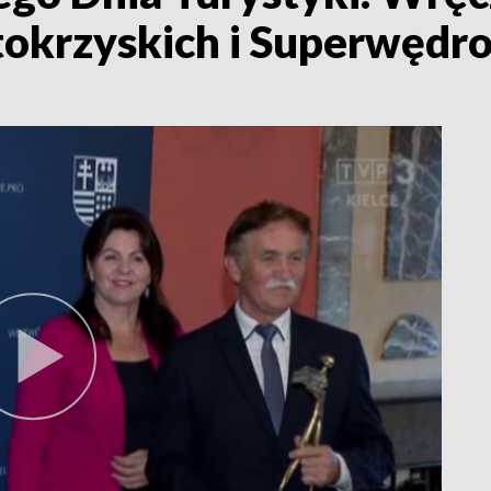
krzyskich i Superwędr