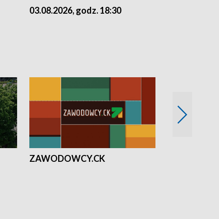
03.08.2026, godz. 18:30
02.08.2026, 
ZAWODOWCY.CK
Solidarni z U