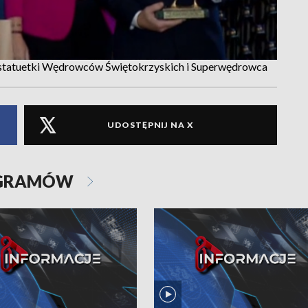
statuetki Wędrowców Świętokrzyskich i Superwędrowca
UDOSTĘPNIJ NA X
OGRAMÓW