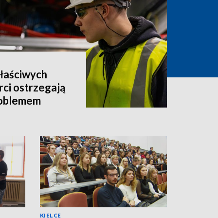
właściwych
rci ostrzegają
roblemem
KIELCE