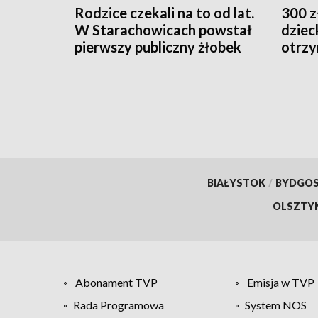
Rodzice czekali na to od lat.
300 z
W Starachowicach powstał
dziec
pierwszy publiczny żłobek
otrzy
BIAŁYSTOK
/
BYDGO
OLSZTY
Abonament TVP
Emisja w TVP
Rada Programowa
System NOS