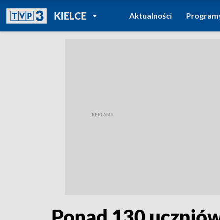
POWRÓT DO
KIELCE
Aktualności
Program
TVP REGIONY
Ponad 130 uczniów