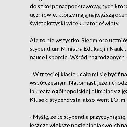
do szkół ponadpodstawowy, tych które
uczniowie, którzy mają najwyższą oce
świętokrzyski wicekurator oświaty.
Ale to nie wszystko. Siedmioro uczni
stypendium Ministra Edukacji i Nauki.
nauce i sporcie. Wśród nagrodzonych -
- W trzeciej klasie udało mi się być fi
współczesnym. Natomiast jeżeli chodzi
laureata ogólnopolskiej olimpiady z ję
Klusek, stypendysta, absolwent LO im.
- Myślę, że te stypendia przyczynią się
jeszcze większe pogłębiania swoich pa