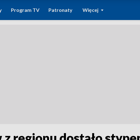
y
Program TV
Patronaty
Więcej
 z regionu dostało styp