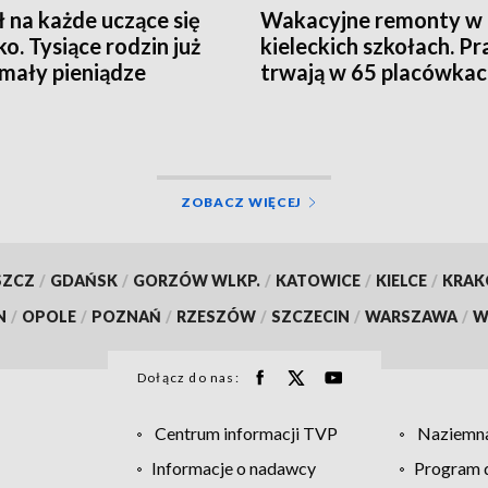
ł na każde uczące się
Wakacyjne remonty w
ko. Tysiące rodzin już
kieleckich szkołach. Pr
mały pieniądze
trwają w 65 placówka
ZOBACZ WIĘCEJ
SZCZ
/
GDAŃSK
/
GORZÓW WLKP.
/
KATOWICE
/
KIELCE
/
KRA
N
/
OPOLE
/
POZNAŃ
/
RZESZÓW
/
SZCZECIN
/
WARSZAWA
/
W
Dołącz do nas:
Centrum informacji TVP
Naziemna
Informacje o nadawcy
Program d