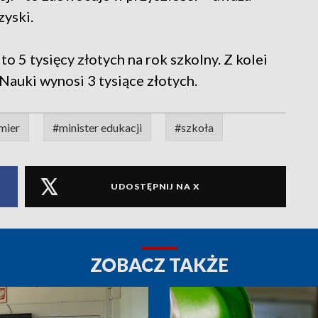
yski.
 5 tysięcy złotych na rok szkolny. Z kolei
Nauki wynosi 3 tysiące złotych.
mier
#minister edukacji
#szkoła
UDOSTĘPNIJ NA X
ZOBACZ TAKŻE