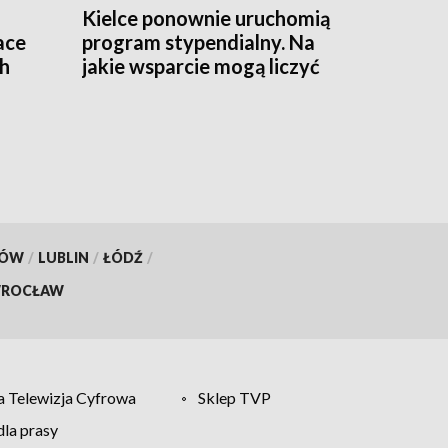
Kielce ponownie uruchomią
ace
program stypendialny. Na
ch
jakie wsparcie mogą liczyć
studenci?
KÓW
/
LUBLIN
/
ŁÓDŹ
/
ROCŁAW
 Telewizja Cyfrowa
Sklep TVP
la prasy