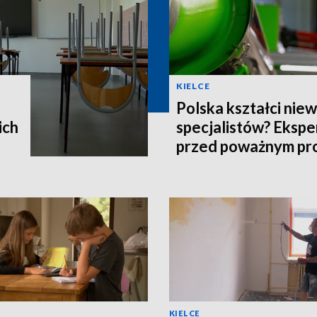
KIELCE
Polska kształci nie
ich
specjalistów? Ekspe
przed poważnym p
KIELCE