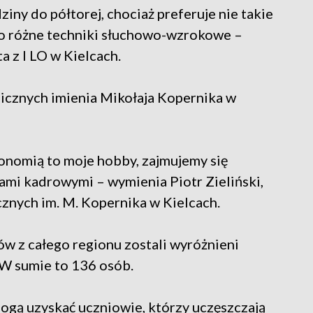
iny do półtorej, chociaż preferuje nie takie
ko różne techniki słuchowo-wzrokowe –
a z I LO w Kielcach.
micznych imienia Mikołaja Kopernika w
onomią to moje hobby, zajmujemy się
ami kadrowymi – wymienia Piotr Zieliński,
znych im. M. Kopernika w Kielcach.
ów z całego regionu zostali wyróżnieni
 W sumie to 136 osób.
ogą uzyskać uczniowie, którzy uczęszczają