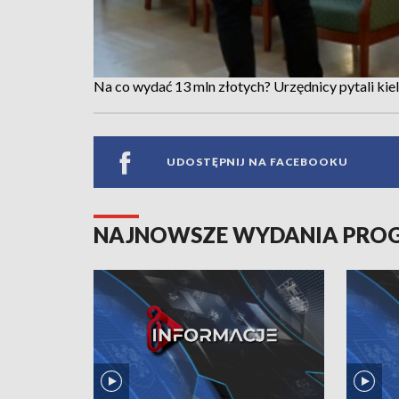
Na co wydać 13 mln złotych? Urzędnicy pytali kie
UDOSTĘPNIJ NA FACEBOOKU
NAJNOWSZE WYDANIA PR