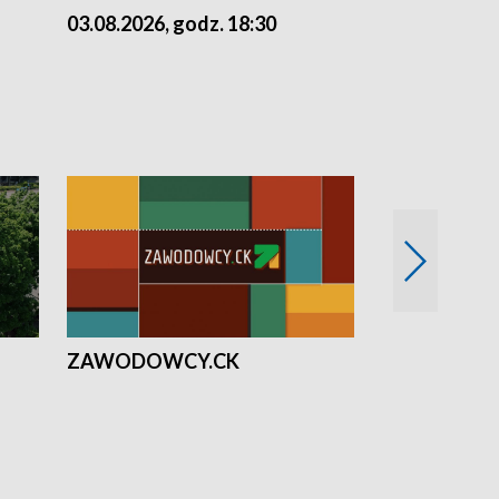
03.08.2026, godz. 18:30
02.08.2026, 
ZAWODOWCY.CK
Solidarni z U