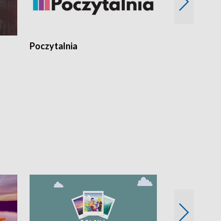
Poczytalnia
Koncerty TV