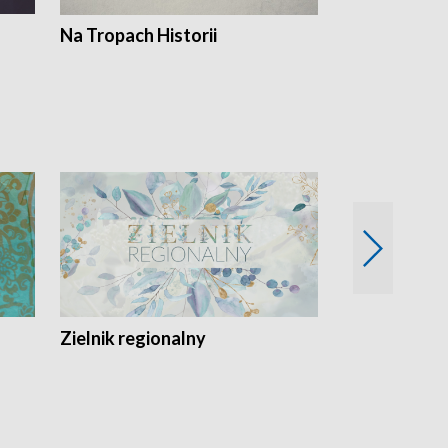
Na Tropach Historii
Szept ziemi
Zielnik regionalny
EkoLogiczni