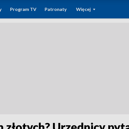
y
Program TV
Patronaty
Więcej
 złotych? Urzędnicy pytal