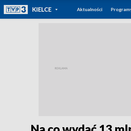
POWRÓT DO
KIELCE
Aktualności
Program
TVP REGIONY
Na co wydać 13 mln