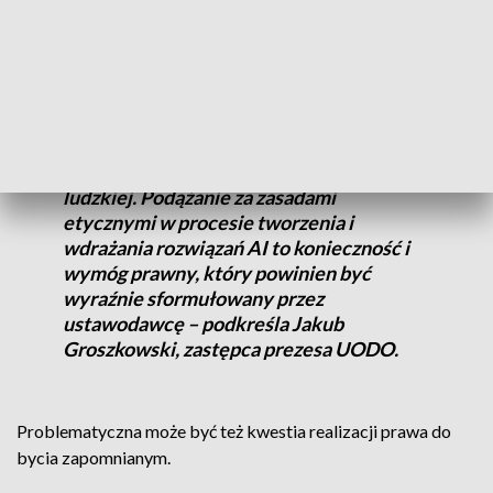
wskazała, czy jest ona jedynym administratorem danych.
– Rozwój i wykorzystanie sztucznej
inteligencji musi odbywać się zgodnie z
etyką i wartościami uznawanymi przez
ludzkość oraz z poszanowaniem godności
ludzkiej. Podążanie za zasadami
etycznymi w procesie tworzenia i
wdrażania rozwiązań AI to konieczność i
wymóg prawny, który powinien być
wyraźnie sformułowany przez
ustawodawcę – podkreśla Jakub
Groszkowski, zastępca prezesa UODO.
Problematyczna może być też kwestia realizacji prawa do
bycia zapomnianym.