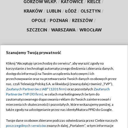
GORZÓW WLKP.
/
KATOWICE
/
KIELCE
/
KRAKÓW
/
LUBLIN
/
ŁÓDŹ
/
OLSZTYN
/
OPOLE
/
POZNAŃ
/
RZESZÓW
/
SZCZECIN
/
WARSZAWA
/
WROCŁAW
Szanujemy Twoją prywatność
Dołącz do nas:
Kliknij "Akceptuję i przechodzę do serwisu", aby wyrazić zgody na
korzystanie z technologii automatycznego śledzenia i zbierania danych,
TVP
dostęp do informacji na Twoim urządzeniu końcowym i ich
Abonament TVP
przechowywanie oraz na przetwarzanie Twoich danych osobowych przez
Regulamin TVP
nas, czyli Telewizję Polską S.A. w likwidacji (zwaną dalej również „TVP”),
Emisja w TVP
Polityka prywatności
Zaufanych Partnerów z IAB* (1201 firm)
oraz pozostałych
Zaufanych
Partnerów TVP (93 firm)
, w celach marketingowych (w tym do
Centrum informacji TVP
Moje zgody
zautomatyzowanego dopasowania reklam do Twoich zainteresowań i
mierzenia ich skuteczności) i pozostałych, które wskazujemy poniżej, a
Naziemna Telewizja Cyfrowa
Pomoc
także zgody na udostępnianie przez nas identyfikatora PPID do Google.
Sklep TVP
Biuro reklamy
Twoje dane osobowe zbierane podczas odwiedzania przez Ciebie naszych
Rada Programowa
Kontakt
poszczególnych serwisów
zwanych dalej „Portalem”, w tym informacje