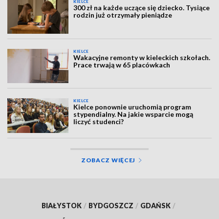
KIELCE
300 zł na każde uczące się dziecko. Tysiące
rodzin już otrzymały pieniądze
KIELCE
Wakacyjne remonty w kieleckich szkołach.
Prace trwają w 65 placówkach
KIELCE
Kielce ponownie uruchomią program
stypendialny. Na jakie wsparcie mogą
liczyć studenci?
ZOBACZ WIĘCEJ
BIAŁYSTOK
/
BYDGOSZCZ
/
GDAŃSK
/