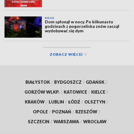
KIELCE
Dom spłonął w nocy. Po kilkunastu
godzinach z pogorzeliska znów zaczął
wydobywać się dym
ZOBACZ WIĘCEJ
BIAŁYSTOK
/
BYDGOSZCZ
/
GDAŃSK
/
GORZÓW WLKP.
/
KATOWICE
/
KIELCE
/
KRAKÓW
/
LUBLIN
/
ŁÓDŹ
/
OLSZTYN
/
OPOLE
/
POZNAŃ
/
RZESZÓW
/
SZCZECIN
/
WARSZAWA
/
WROCŁAW