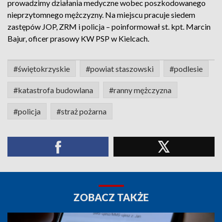
prowadzimy działania medyczne wobec poszkodowanego
nieprzytomnego mężczyzny. Na miejscu pracuje siedem
zastępów JOP, ZRM i policja – poinformował st. kpt. Marcin
Bajur, oficer prasowy KW PSP w Kielcach.
#świętokrzyskie
#powiat staszowski
#podlesie
#katastrofa budowlana
#ranny mężczyzna
#policja
#straż pożarna
ZOBACZ TAKŻE