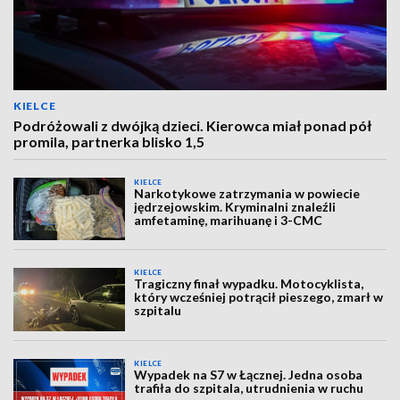
KIELCE
Podróżowali z dwójką dzieci. Kierowca miał ponad pół
promila, partnerka blisko 1,5
KIELCE
Narkotykowe zatrzymania w powiecie
jędrzejowskim. Kryminalni znaleźli
amfetaminę, marihuanę i 3-CMC
KIELCE
Tragiczny finał wypadku. Motocyklista,
który wcześniej potrącił pieszego, zmarł w
szpitalu
KIELCE
Wypadek na S7 w Łącznej. Jedna osoba
trafiła do szpitala, utrudnienia w ruchu