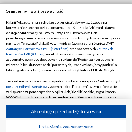
Szanujemy Twoją prywatność
Dołącz do nas:
Kliknij "Akceptuję i przechodzę do serwisu", aby wyrazić zgody na
korzystanie z technologii automatycznego śledzenia i zbierania danych,
TVP
dostęp do informacji na Twoim urządzeniu końcowym i ich
Abonament TVP
przechowywanie oraz na przetwarzanie Twoich danych osobowych przez
Regulamin TVP
nas, czyli Telewizję Polską S.A. w likwidacji (zwaną dalej również „TVP”),
Emisja w TVP
Polityka prywatności
Zaufanych Partnerów z IAB* (1201 firm)
oraz pozostałych
Zaufanych
Partnerów TVP (93 firm)
, w celach marketingowych (w tym do
Centrum informacji TVP
Moje zgody
zautomatyzowanego dopasowania reklam do Twoich zainteresowań i
mierzenia ich skuteczności) i pozostałych, które wskazujemy poniżej, a
Naziemna Telewizja Cyfrowa
Pomoc
także zgody na udostępnianie przez nas identyfikatora PPID do Google.
Sklep TVP
Biuro reklamy
Twoje dane osobowe zbierane podczas odwiedzania przez Ciebie naszych
Rada Programowa
Kontakt
poszczególnych serwisów
zwanych dalej „Portalem”, w tym informacje
zapisywane za pomocą technologii takich jak: pliki cookie, sygnalizatory
System NOS
WWW lub innych podobnych technologii umożliwiających świadczenie
dopasowanych i bezpiecznych usług, personalizację treści oraz reklam,
Informacje o nadawcy
Kanały
udostępnianie funkcji mediów społecznościowych oraz analizowanie
Akceptuję i przechodzę do serwisu
ruchu w Internecie.
Program dla prasy
©2026 Telewizja Polska S.A. w likwidacji
Biuro Reklamy
Twoje dane osobowe zbierane podczas odwiedzania przez Ciebie
Ustawienia zaawansowane
poszczególnych serwisów
na Portalu, takie jak adresy IP, identyfikatory