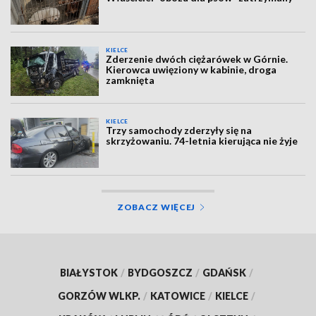
KIELCE
Zderzenie dwóch ciężarówek w Górnie.
Kierowca uwięziony w kabinie, droga
zamknięta
KIELCE
Trzy samochody zderzyły się na
skrzyżowaniu. 74-letnia kierująca nie żyje
ZOBACZ WIĘCEJ
BIAŁYSTOK
/
BYDGOSZCZ
/
GDAŃSK
/
GORZÓW WLKP.
/
KATOWICE
/
KIELCE
/