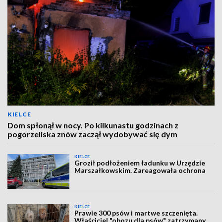
KIELCE
Dom spłonął w nocy. Po kilkunastu godzinach z
pogorzeliska znów zaczął wydobywać się dym
KIELCE
Groził podłożeniem ładunku w Urzędzie
Marszałkowskim. Zareagowała ochrona
KIELCE
Prawie 300 psów i martwe szczenięta.
Właściciel "obozu dla psów" zatrzymany