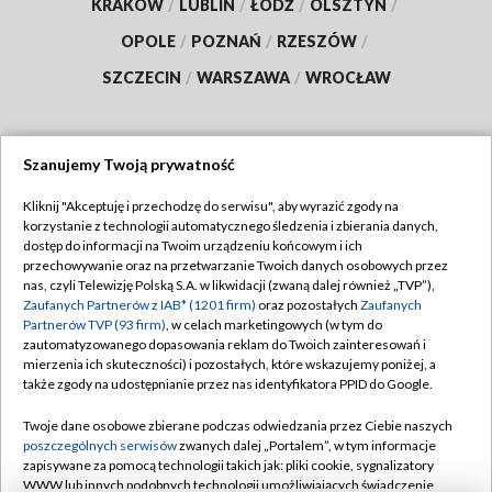
KRAKÓW
/
LUBLIN
/
ŁÓDŹ
/
OLSZTYN
/
OPOLE
/
POZNAŃ
/
RZESZÓW
/
SZCZECIN
/
WARSZAWA
/
WROCŁAW
Szanujemy Twoją prywatność
Dołącz do nas:
Kliknij "Akceptuję i przechodzę do serwisu", aby wyrazić zgody na
korzystanie z technologii automatycznego śledzenia i zbierania danych,
TVP
dostęp do informacji na Twoim urządzeniu końcowym i ich
Abonament TVP
przechowywanie oraz na przetwarzanie Twoich danych osobowych przez
Regulamin TVP
nas, czyli Telewizję Polską S.A. w likwidacji (zwaną dalej również „TVP”),
Emisja w TVP
Polityka prywatności
Zaufanych Partnerów z IAB* (1201 firm)
oraz pozostałych
Zaufanych
Partnerów TVP (93 firm)
, w celach marketingowych (w tym do
Centrum informacji TVP
Moje zgody
zautomatyzowanego dopasowania reklam do Twoich zainteresowań i
mierzenia ich skuteczności) i pozostałych, które wskazujemy poniżej, a
Naziemna Telewizja Cyfrowa
Pomoc
także zgody na udostępnianie przez nas identyfikatora PPID do Google.
Sklep TVP
Biuro reklamy
Twoje dane osobowe zbierane podczas odwiedzania przez Ciebie naszych
Rada Programowa
Kontakt
poszczególnych serwisów
zwanych dalej „Portalem”, w tym informacje
zapisywane za pomocą technologii takich jak: pliki cookie, sygnalizatory
System NOS
WWW lub innych podobnych technologii umożliwiających świadczenie