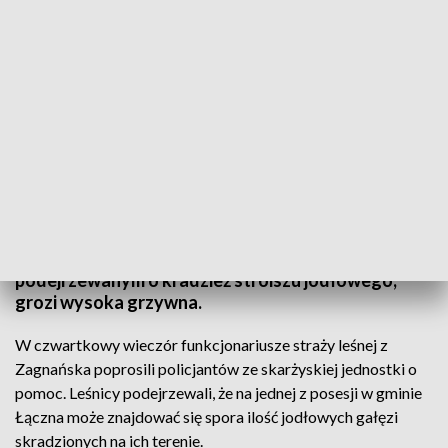
Leśnicy i policja znaleźli dwa busy wypełnione kradzionym stroiszem
Trzem mężczyznom z gminy Łączna,
podejrzewanym o kradzież stroiszu jodłowego,
grozi wysoka grzywna.
W czwartkowy wieczór funkcjonariusze straży leśnej z
Zagnańska poprosili policjantów ze skarżyskiej jednostki o
pomoc. Leśnicy podejrzewali, że na jednej z posesji w gminie
Łączna może znajdować się spora ilość jodłowych gałęzi
skradzionych na ich terenie.