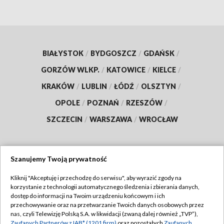
BIAŁYSTOK
/
BYDGOSZCZ
/
GDAŃSK
/
GORZÓW WLKP.
/
KATOWICE
/
KIELCE
/
KRAKÓW
/
LUBLIN
/
ŁÓDŹ
/
OLSZTYN
/
OPOLE
/
POZNAŃ
/
RZESZÓW
/
SZCZECIN
/
WARSZAWA
/
WROCŁAW
Szanujemy Twoją prywatność
Dołącz do nas:
Kliknij "Akceptuję i przechodzę do serwisu", aby wyrazić zgody na
korzystanie z technologii automatycznego śledzenia i zbierania danych,
TVP
dostęp do informacji na Twoim urządzeniu końcowym i ich
Abonament TVP
przechowywanie oraz na przetwarzanie Twoich danych osobowych przez
Regulamin TVP
nas, czyli Telewizję Polską S.A. w likwidacji (zwaną dalej również „TVP”),
Emisja w TVP
Zaufanych Partnerów z IAB* (1201 firm)
oraz pozostałych
Zaufanych
Polityka prywatności