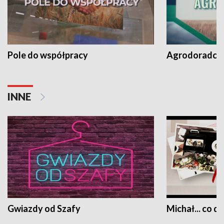
Pole do współpracy
Agrodoradcy 
INNE
Gwiazdy od Szafy
Michał... co dz