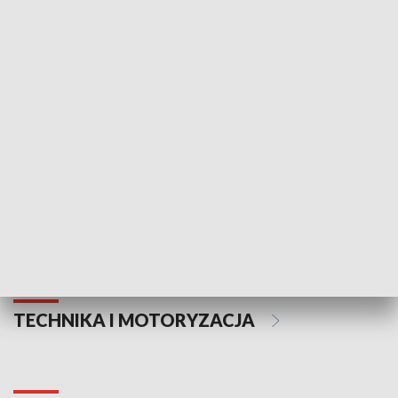
KULTURA I SZTUKA
Informator kulturalny
Drzwi do kult
TECHNIKA I MOTORYZACJA