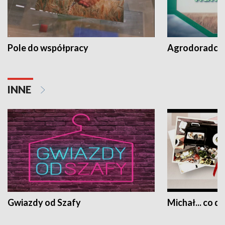
Pole do współpracy
Agrodoradcy 
INNE
Gwiazdy od Szafy
Michał... co dz