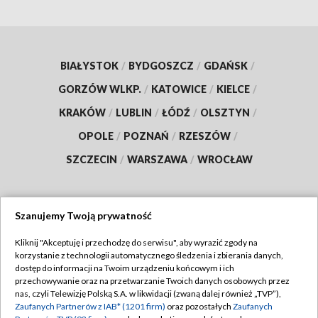
BIAŁYSTOK
/
BYDGOSZCZ
/
GDAŃSK
/
GORZÓW WLKP.
/
KATOWICE
/
KIELCE
/
KRAKÓW
/
LUBLIN
/
ŁÓDŹ
/
OLSZTYN
/
OPOLE
/
POZNAŃ
/
RZESZÓW
/
SZCZECIN
/
WARSZAWA
/
WROCŁAW
Szanujemy Twoją prywatność
Dołącz do nas:
Kliknij "Akceptuję i przechodzę do serwisu", aby wyrazić zgody na
korzystanie z technologii automatycznego śledzenia i zbierania danych,
TVP
dostęp do informacji na Twoim urządzeniu końcowym i ich
Abonament TVP
przechowywanie oraz na przetwarzanie Twoich danych osobowych przez
Regulamin TVP
nas, czyli Telewizję Polską S.A. w likwidacji (zwaną dalej również „TVP”),
Emisja w TVP
Zaufanych Partnerów z IAB* (1201 firm)
oraz pozostałych
Zaufanych
Polityka prywatności