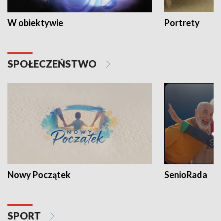
W obiektywie
Portrety
SPOŁECZEŃSTWO
Nowy Początek
SenioRada
SPORT