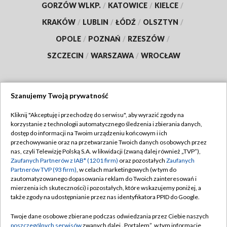
GORZÓW WLKP.
/
KATOWICE
/
KIELCE
/
KRAKÓW
/
LUBLIN
/
ŁÓDŹ
/
OLSZTYN
/
OPOLE
/
POZNAŃ
/
RZESZÓW
/
SZCZECIN
/
WARSZAWA
/
WROCŁAW
Szanujemy Twoją prywatność
Dołącz do nas:
Kliknij "Akceptuję i przechodzę do serwisu", aby wyrazić zgody na
korzystanie z technologii automatycznego śledzenia i zbierania danych,
TVP
dostęp do informacji na Twoim urządzeniu końcowym i ich
Abonament TVP
przechowywanie oraz na przetwarzanie Twoich danych osobowych przez
Regulamin TVP
nas, czyli Telewizję Polską S.A. w likwidacji (zwaną dalej również „TVP”),
Emisja w TVP
Polityka prywatności
Zaufanych Partnerów z IAB* (1201 firm)
oraz pozostałych
Zaufanych
Partnerów TVP (93 firm)
, w celach marketingowych (w tym do
Centrum informacji TVP
Moje zgody
zautomatyzowanego dopasowania reklam do Twoich zainteresowań i
mierzenia ich skuteczności) i pozostałych, które wskazujemy poniżej, a
Naziemna Telewizja Cyfrowa
Pomoc
także zgody na udostępnianie przez nas identyfikatora PPID do Google.
Sklep TVP
Biuro reklamy
Twoje dane osobowe zbierane podczas odwiedzania przez Ciebie naszych
Rada Programowa
Kontakt
poszczególnych serwisów
zwanych dalej „Portalem”, w tym informacje