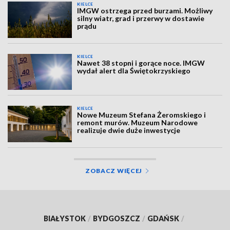
KIELCE
IMGW ostrzega przed burzami. Możliwy
silny wiatr, grad i przerwy w dostawie
prądu
KIELCE
Nawet 38 stopni i gorące noce. IMGW
wydał alert dla Świętokrzyskiego
KIELCE
Nowe Muzeum Stefana Żeromskiego i
remont murów. Muzeum Narodowe
realizuje dwie duże inwestycje
ZOBACZ WIĘCEJ
BIAŁYSTOK
/
BYDGOSZCZ
/
GDAŃSK
/