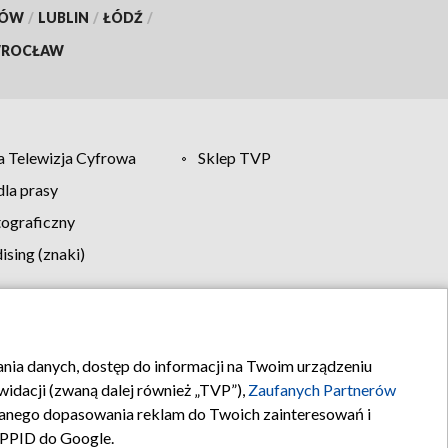
KÓW
/
LUBLIN
/
ŁÓDŹ
/
ROCŁAW
 Telewizja Cyfrowa
Sklep TVP
la prasy
tograficzny
sing (znaki)
klamy
Kontakt
rania danych, dostęp do informacji na Twoim urządzeniu
idacji (zwaną dalej również „TVP”),
Zaufanych Partnerów
anego dopasowania reklam do Twoich zainteresowań i
a PPID do Google.