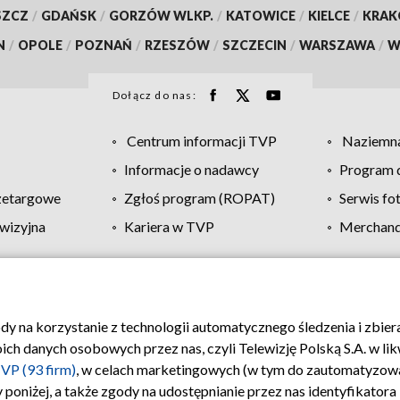
SZCZ
/
GDAŃSK
/
GORZÓW WLKP.
/
KATOWICE
/
KIELCE
/
KRA
N
/
OPOLE
/
POZNAŃ
/
RZESZÓW
/
SZCZECIN
/
WARSZAWA
/
W
Dołącz do nas:
Centrum informacji TVP
Naziemna
Informacje o nadawcy
Program d
zetargowe
Zgłoś program (ROPAT)
Serwis fo
wizyjna
Kariera w TVP
Merchandi
Polityka prywatności
Moje zgody
Pomoc
Biuro re
ody na korzystanie z technologii automatycznego śledzenia i zbie
 danych osobowych przez nas, czyli Telewizję Polską S.A. w likw
VP (93 firm)
, w celach marketingowych (w tym do zautomatyzow
 poniżej, a także zgody na udostępnianie przez nas identyfikator