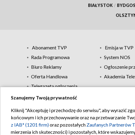
BIAŁYSTOK
/
BYDGO
OLSZTY
Abonament TVP
Emisja w TVP
Rada Programowa
System NOS
Biuro Reklamy
Ogłoszenie pr
Oferta Handlowa
Akademia Tele
Telegazeta ogłoszenia
Szanujemy Twoją prywatność
Regulamin TVP
Kliknij "Akceptuję i przechodzę do serwisu", aby wyrazić zg
końcowym i ich przechowywanie oraz na przetwarzanie Twoich
z IAB* (1201 firm)
oraz pozostałych
Zaufanych Partnerów T
mierzenia ich skuteczności) i pozostałych, które wskazujemy