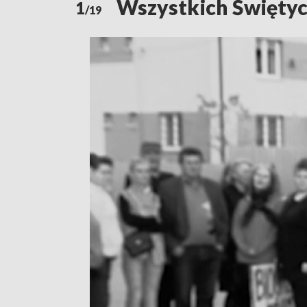
Wszystkich Świętyc
1
/19