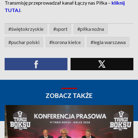
Transmisję przeprowadzał kanał Łączy nas Piłka –
kliknij
TUTAJ
.
#świętokrzyskie
#sport
#piłka nożna
#puchar polski
#korona kielce
#legia warszawa
ZOBACZ TAKŻE