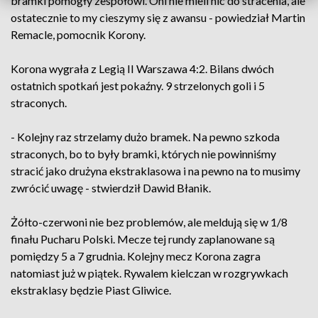
bramki pomogły zespołowi. Oni nie mieli nic do stracenia, ale
ostatecznie to my cieszymy się z awansu - powiedział Martin
Remacle, pomocnik Korony.
Korona wygrała z Legią II Warszawa 4:2. Bilans dwóch
ostatnich spotkań jest pokaźny. 9 strzelonych goli i 5
straconych.
- Kolejny raz strzelamy dużo bramek. Na pewno szkoda
straconych, bo to były bramki, których nie powinniśmy
stracić jako drużyna ekstraklasowa i na pewno na to musimy
zwrócić uwagę - stwierdził Dawid Błanik.
Żółto-czerwoni nie bez problemów, ale meldują się w 1/8
finału Pucharu Polski. Mecze tej rundy zaplanowane są
pomiędzy 5 a 7 grudnia. Kolejny mecz Korona zagra
natomiast już w piątek. Rywalem kielczan w rozgrywkach
ekstraklasy będzie Piast Gliwice.