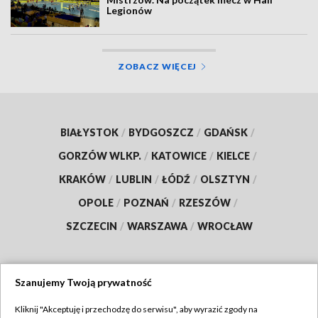
Legionów
ZOBACZ WIĘCEJ
BIAŁYSTOK
/
BYDGOSZCZ
/
GDAŃSK
/
GORZÓW WLKP.
/
KATOWICE
/
KIELCE
/
KRAKÓW
/
LUBLIN
/
ŁÓDŹ
/
OLSZTYN
/
OPOLE
/
POZNAŃ
/
RZESZÓW
/
SZCZECIN
/
WARSZAWA
/
WROCŁAW
Szanujemy Twoją prywatność
Dołącz do nas:
Kliknij "Akceptuję i przechodzę do serwisu", aby wyrazić zgody na