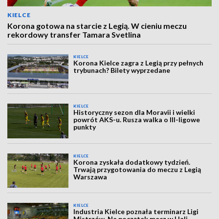
KIELCE
Korona gotowa na starcie z Legią. W cieniu meczu
rekordowy transfer Tamara Svetlina
KIELCE
Korona Kielce zagra z Legią przy pełnych
trybunach? Bilety wyprzedane
KIELCE
Historyczny sezon dla Moravii i wielki
powrót AKS-u. Rusza walka o III-ligowe
punkty
KIELCE
Korona zyskała dodatkowy tydzień.
Trwają przygotowania do meczu z Legią
Warszawa
KIELCE
Industria Kielce poznała terminarz Ligi
Mistrzów. Na początek mecz w Hali