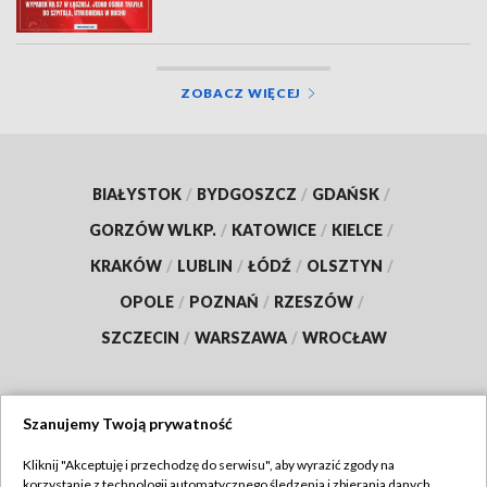
ZOBACZ WIĘCEJ
BIAŁYSTOK
/
BYDGOSZCZ
/
GDAŃSK
/
GORZÓW WLKP.
/
KATOWICE
/
KIELCE
/
KRAKÓW
/
LUBLIN
/
ŁÓDŹ
/
OLSZTYN
/
OPOLE
/
POZNAŃ
/
RZESZÓW
/
SZCZECIN
/
WARSZAWA
/
WROCŁAW
Szanujemy Twoją prywatność
Dołącz do nas:
Kliknij "Akceptuję i przechodzę do serwisu", aby wyrazić zgody na
korzystanie z technologii automatycznego śledzenia i zbierania danych,