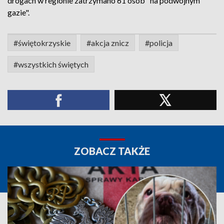
drogach w regionie zatrzymano 61 osób "na podwójnym
gazie".
#świętokrzyskie
#akcja znicz
#policja
#wszystkich świętych
ZOBACZ TAKŻE