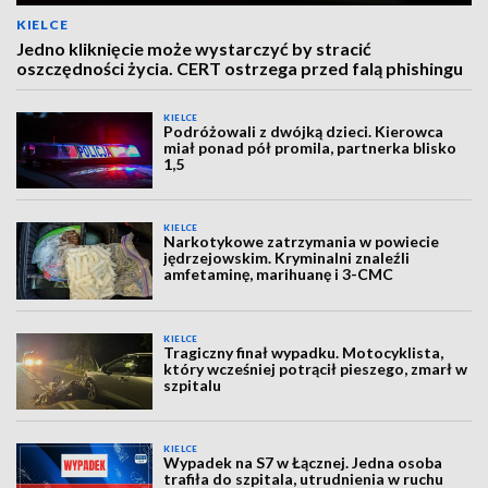
KIELCE
Jedno kliknięcie może wystarczyć by stracić
oszczędności życia. CERT ostrzega przed falą phishingu
KIELCE
Podróżowali z dwójką dzieci. Kierowca
miał ponad pół promila, partnerka blisko
1,5
KIELCE
Narkotykowe zatrzymania w powiecie
jędrzejowskim. Kryminalni znaleźli
amfetaminę, marihuanę i 3-CMC
KIELCE
Tragiczny finał wypadku. Motocyklista,
który wcześniej potrącił pieszego, zmarł w
szpitalu
KIELCE
Wypadek na S7 w Łącznej. Jedna osoba
trafiła do szpitala, utrudnienia w ruchu