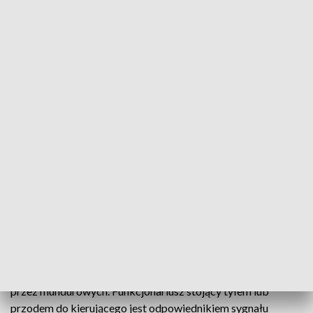
Świętych.
- W natłoku tych obowiązków, tych wydarzeń, że każdy z nas
będzie jechał na nekropolie odwiedzać groby bliskich, my
apelujemy cały czas do kierowców - zdejmijmy nogę z gazu -
podkreśla kom. Mariusz Bednarski z Wydziału Ruchu
Drogowego KWP w Kielcach.
Bo w rejonie cmentarzy ruch - coraz większy. Przybywa
samochodów i pieszych. Dlatego na skrzyżowaniach można
spotkać policjantów.
- Myślę, że pomagają. Dużo łatwiej jest przejść przez pasy i
przejechać autem, gdy właśnie jest pomoc policjantów przy
takim dużym ruchu – twierdzi kielczanin.
Pod warunkiem, że wiemy co oznaczają sygnały wydawane
przez mundurowych. Funkcjonariusz stojący tyłem lub
przodem do kierującego jest odpowiednikiem sygnału