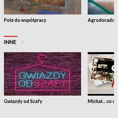
Pole do współpracy
Agrodoradcy 
INNE
Gwiazdy od Szafy
Michał... co dz