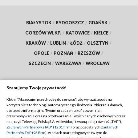
BIAŁYSTOK
/
BYDGOSZCZ
/
GDAŃSK
/
GORZÓW WLKP.
/
KATOWICE
/
KIELCE
/
KRAKÓW
/
LUBLIN
/
ŁÓDŹ
/
OLSZTYN
/
OPOLE
/
POZNAŃ
/
RZESZÓW
/
SZCZECIN
/
WARSZAWA
/
WROCŁAW
Szanujemy Twoją prywatność
Dołącz do nas:
Kliknij "Akceptuję i przechodzę do serwisu", aby wyrazić zgody na
korzystanie z technologii automatycznego śledzenia i zbierania danych,
TVP
dostęp do informacji na Twoim urządzeniu końcowym i ich
Abonament TVP
przechowywanie oraz na przetwarzanie Twoich danych osobowych przez
Regulamin TVP
nas, czyli Telewizję Polską S.A. w likwidacji (zwaną dalej również „TVP”),
Emisja w TVP
Zaufanych Partnerów z IAB* (1201 firm)
oraz pozostałych
Zaufanych
Polityka prywatności
Partnerów TVP (93 firm)
, w celach marketingowych (w tym do
Centrum informacji TVP
Moje zgody