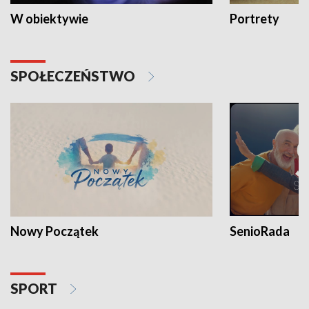
W obiektywie
Portrety
SPOŁECZEŃSTWO
Nowy Początek
SenioRada
SPORT