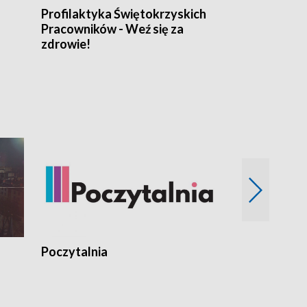
Profilaktyka Świętokrzyskich
Misja: Pacjen
Pracowników - Weź się za
zdrowie!
Poczytalnia
Koncerty TV