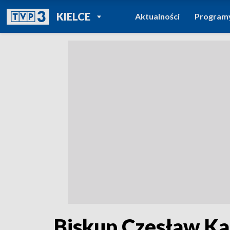
POWRÓT DO
KIELCE
Aktualności
Program
TVP REGIONY
Biskup Czesław K