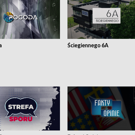
a
Ściegiennego 6A