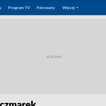
y
Program TV
Patronaty
Więcej
aczmarek