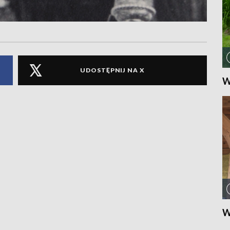
UDOSTĘPNIJ NA X
W
W