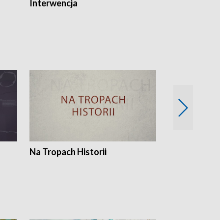
Interwencja
Fakty i Opin
Na Tropach Historii
Szept ziemi