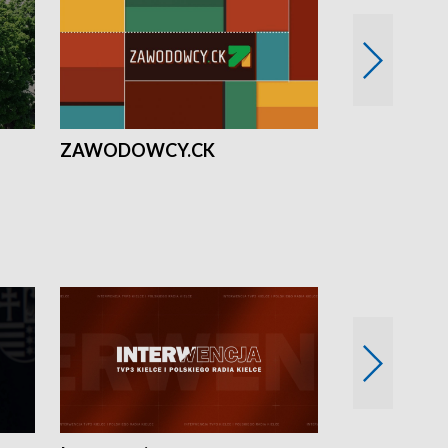
ZAWODOWCY.CK
Solidarni z U