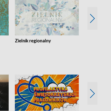
Zielnik regionalny
EkoLogiczni