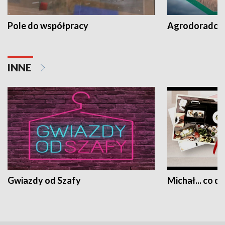
Pole do współpracy
Agrodoradcy 
INNE
Gwiazdy od Szafy
Michał... co dz