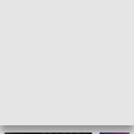
Informator kulturalny
Drzwi do kult
TECHNIKA I MOTORYZACJA
WYPOCZYNEK I REKREACJA