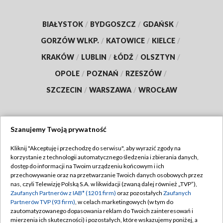
BIAŁYSTOK
/
BYDGOSZCZ
/
GDAŃSK
/
GORZÓW WLKP.
/
KATOWICE
/
KIELCE
/
KRAKÓW
/
LUBLIN
/
ŁÓDŹ
/
OLSZTYN
/
OPOLE
/
POZNAŃ
/
RZESZÓW
/
SZCZECIN
/
WARSZAWA
/
WROCŁAW
Szanujemy Twoją prywatność
Dołącz do nas:
Kliknij "Akceptuję i przechodzę do serwisu", aby wyrazić zgody na
korzystanie z technologii automatycznego śledzenia i zbierania danych,
TVP
dostęp do informacji na Twoim urządzeniu końcowym i ich
Abonament TVP
przechowywanie oraz na przetwarzanie Twoich danych osobowych przez
Regulamin TVP
nas, czyli Telewizję Polską S.A. w likwidacji (zwaną dalej również „TVP”),
Emisja w TVP
Zaufanych Partnerów z IAB* (1201 firm)
oraz pozostałych
Zaufanych
Polityka prywatności
Partnerów TVP (93 firm)
, w celach marketingowych (w tym do
Centrum informacji TVP
Moje zgody
zautomatyzowanego dopasowania reklam do Twoich zainteresowań i
mierzenia ich skuteczności) i pozostałych, które wskazujemy poniżej, a