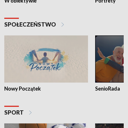
W obiektywie
Portrety
SPOŁECZEŃSTWO
Nowy Początek
SenioRada
SPORT