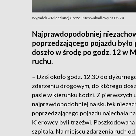
Wypadek w Miedzianej Górze. Ruch wahadłowy na DK 74
Najprawdopodobniej niezachowa
poprzedzającego pojazdu było
doszło w środę po godz. 12 w M
ruchu.
– Dziś około godz. 12.30 do dyżurneg
zdarzeniu drogowym, do którego doszł
pasie w kierunku Łodzi. Z pierwszych u
najprawdopodobniej na skutek niezach
poprzedzającego pojazdu najechała na
Kierowcy byli trzeźwi. Poszkodowana 
szpitala. Na miejscu zdarzenia ruch o