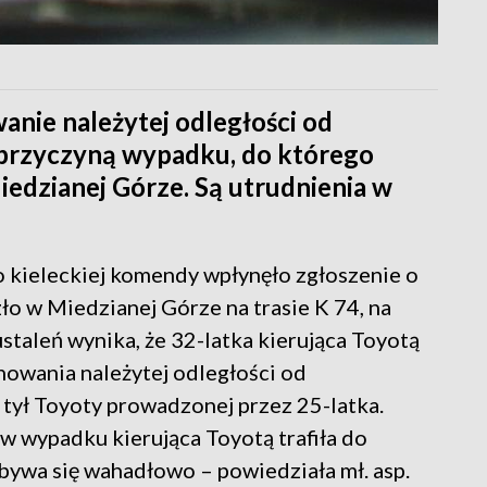
nie należytej odległości od
 przyczyną wypadku, do którego
iedzianej Górze. Są utrudnienia w
o kieleckiej komendy wpłynęło zgłoszenie o
o w Miedzianej Górze na trasie K 74, na
staleń wynika, że 32-latka kierująca Toyotą
owania należytej odległości od
 tył Toyoty prowadzonej przez 25-latka.
w wypadku kierująca Toyotą trafiła do
dbywa się wahadłowo – powiedziała mł. asp.