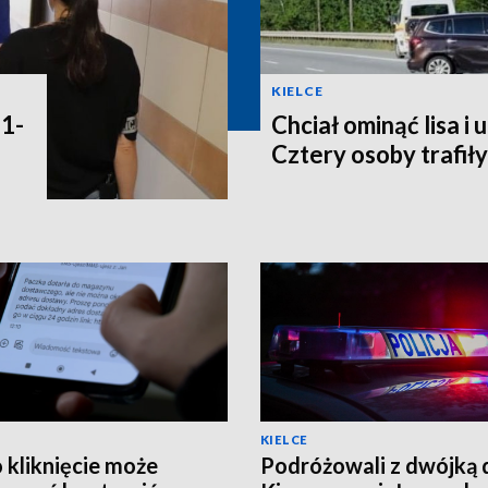
KIELCE
31-
Chciał ominąć lisa i 
Cztery osoby trafiły
KIELCE
 kliknięcie może
Podróżowali z dwójką d