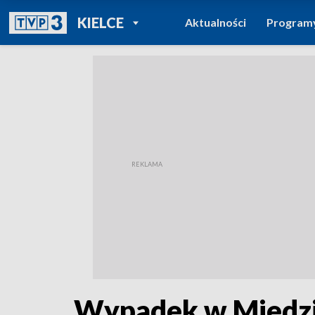
POWRÓT DO
KIELCE
Aktualności
Program
TVP REGIONY
Wypadek w Miedzi