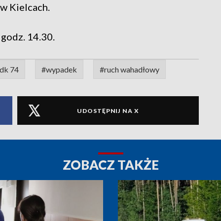
w Kielcach.
godz. 14.30.
dk 74
#wypadek
#ruch wahadłowy
UDOSTĘPNIJ NA X
ZOBACZ TAKŻE