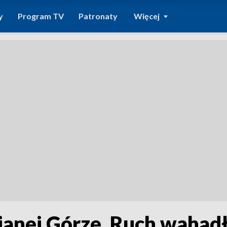
y
Program TV
Patronaty
Więcej
anej Górze. Ruch wahad