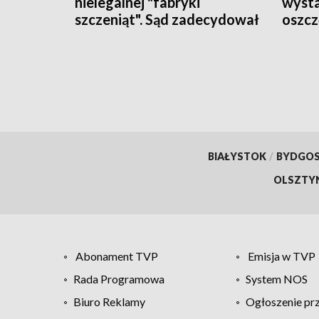
nielegalnej "fabryki
wysta
szczeniąt". Sąd zadecydował
oszcz
o areszcie
ostrz
phish
BIAŁYSTOK
/
BYDGO
OLSZTY
Abonament TVP
Emisja w TVP
Rada Programowa
System NOS
Biuro Reklamy
Ogłoszenie pr