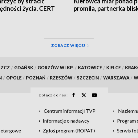
rczyć by stracić
Kierowca miał ponad p
ędności życia. CERT
promila, partnerka blis
ega przed falą
ingu
ZOBACZ WIĘCEJ
SZCZ
/
GDAŃSK
/
GORZÓW WLKP.
/
KATOWICE
/
KIELCE
/
KRA
N
/
OPOLE
/
POZNAŃ
/
RZESZÓW
/
SZCZECIN
/
WARSZAWA
/
W
Dołącz do nas:
Centrum informacji TVP
Naziemna
Informacje o nadawcy
Program d
zetargowe
Zgłoś program (ROPAT)
Serwis fo