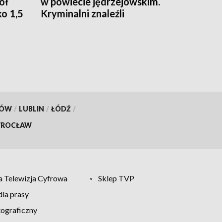
ół
w powiecie jędrzejowskim.
ko 1,5
Kryminalni znaleźli
amfetaminę, marihuanę i 3-
CMC
KÓW
/
LUBLIN
/
ŁÓDŹ
/
ROCŁAW
 Telewizja Cyfrowa
Sklep TVP
la prasy
tograficzny