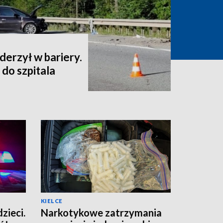
uderzył w bariery.
 do szpitala
KIELCE
zieci.
Narkotykowe zatrzymania