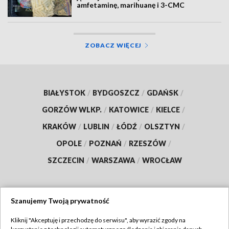
amfetaminę, marihuanę i 3-CMC
ZOBACZ WIĘCEJ
BIAŁYSTOK
/
BYDGOSZCZ
/
GDAŃSK
/
GORZÓW WLKP.
/
KATOWICE
/
KIELCE
/
KRAKÓW
/
LUBLIN
/
ŁÓDŹ
/
OLSZTYN
/
OPOLE
/
POZNAŃ
/
RZESZÓW
/
SZCZECIN
/
WARSZAWA
/
WROCŁAW
Szanujemy Twoją prywatność
Dołącz do nas:
Kliknij "Akceptuję i przechodzę do serwisu", aby wyrazić zgody na