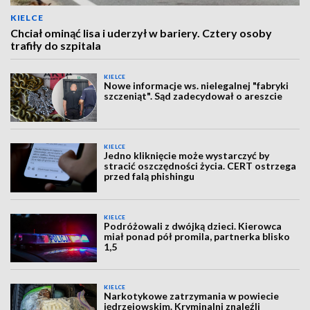
KIELCE
Chciał ominąć lisa i uderzył w bariery. Cztery osoby
trafiły do szpitala
KIELCE
Nowe informacje ws. nielegalnej "fabryki
szczeniąt". Sąd zadecydował o areszcie
KIELCE
Jedno kliknięcie może wystarczyć by
stracić oszczędności życia. CERT ostrzega
przed falą phishingu
KIELCE
Podróżowali z dwójką dzieci. Kierowca
miał ponad pół promila, partnerka blisko
1,5
KIELCE
Narkotykowe zatrzymania w powiecie
jędrzejowskim. Kryminalni znaleźli