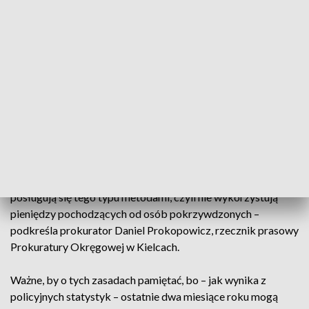
Damian Janus z Zespołu Prasowego KWP w Kielcach.
Żelazna zasada mówi: za każdym razem,
kiedy otrzymujemy taki telefon,
powinniśmy się rozłączyć. I zweryfikować
przekazane informacje, najlepiej dzwoniąc
pod numer 112 i do rodziny.
– Policjanci, prokuratorzy czy inni urzędnicy państwowi nie
posługują się tego typu metodami, czyli nie wykorzystują
pieniędzy pochodzących od osób pokrzywdzonych –
podkreśla prokurator Daniel Prokopowicz, rzecznik prasowy
Prokuratury Okręgowej w Kielcach.
Ważne, by o tych zasadach pamiętać, bo – jak wynika z
policyjnych statystyk – ostatnie dwa miesiące roku mogą