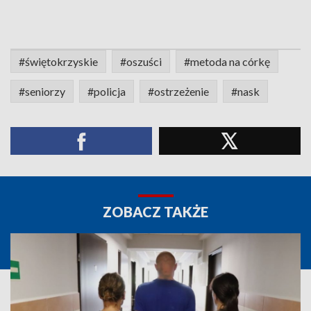
#świętokrzyskie
#oszuści
#metoda na córkę
#seniorzy
#policja
#ostrzeżenie
#nask
ZOBACZ TAKŻE