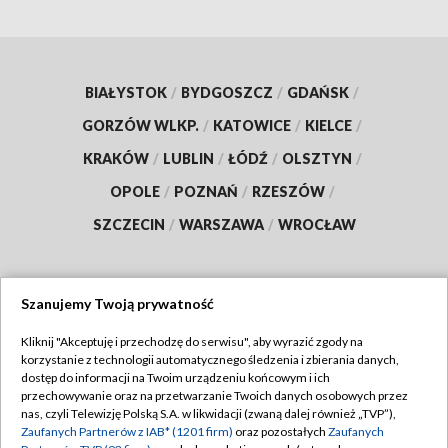
BIAŁYSTOK
/
BYDGOSZCZ
/
GDAŃSK
/
GORZÓW WLKP.
/
KATOWICE
/
KIELCE
/
KRAKÓW
/
LUBLIN
/
ŁÓDŹ
/
OLSZTYN
/
OPOLE
/
POZNAŃ
/
RZESZÓW
/
SZCZECIN
/
WARSZAWA
/
WROCŁAW
Szanujemy Twoją prywatność
Dołącz do nas:
Kliknij "Akceptuję i przechodzę do serwisu", aby wyrazić zgody na
korzystanie z technologii automatycznego śledzenia i zbierania danych,
TVP
dostęp do informacji na Twoim urządzeniu końcowym i ich
Abonament TVP
przechowywanie oraz na przetwarzanie Twoich danych osobowych przez
Regulamin TVP
nas, czyli Telewizję Polską S.A. w likwidacji (zwaną dalej również „TVP”),
Emisja w TVP
Zaufanych Partnerów z IAB* (1201 firm)
oraz pozostałych
Zaufanych
Polityka prywatności