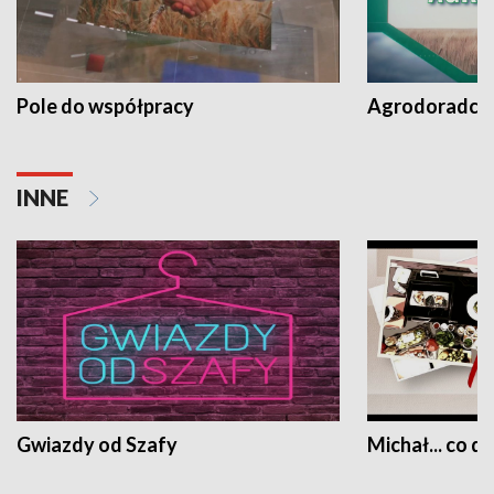
Pole do współpracy
Agrodoradcy 
INNE
Gwiazdy od Szafy
Michał... co dz