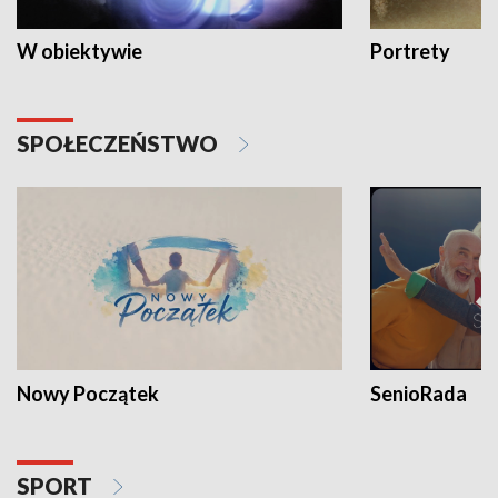
W obiektywie
Portrety
SPOŁECZEŃSTWO
Nowy Początek
SenioRada
SPORT