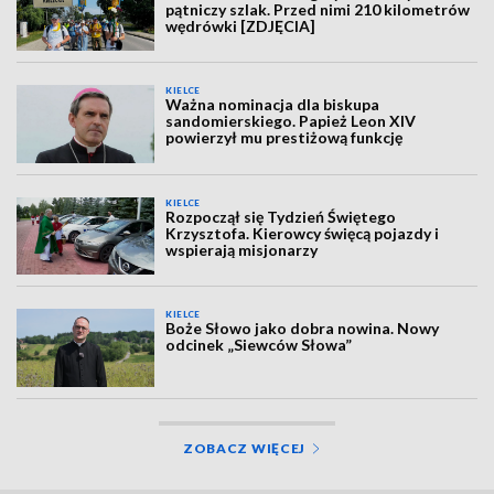
pątniczy szlak. Przed nimi 210 kilometrów
wędrówki [ZDJĘCIA]
KIELCE
Ważna nominacja dla biskupa
sandomierskiego. Papież Leon XIV
powierzył mu prestiżową funkcję
KIELCE
Rozpoczął się Tydzień Świętego
Krzysztofa. Kierowcy święcą pojazdy i
wspierają misjonarzy
KIELCE
Boże Słowo jako dobra nowina. Nowy
odcinek „Siewców Słowa”
ZOBACZ WIĘCEJ