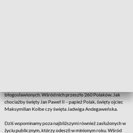
dzień nie tylko wspominkowy, ale też rodzinny, tak jakby
siedzieli przy moim stole. – Wyjątkowy dzień zadumy, każdy
zwalnia, a życie toczy się dalej – mówią pytani przez nas
uczestnicy sondy dotyczącej dzisiejszego święta.
Ale, jak podkreślają kapłani, Wszystkich Świętych powinno
być też dniem radosnym, symbolizuje bowiem spełnienie się
Bożej obietnicy. – Pierwszy dzień listopada to jest dzień
radosny. Oddajemy chwałę Bogu za tych wszystkich, którzy
już odeszli od nas, z tego świata i którzy są już w niebie –
przypomina franciszkanin o. Jan Maria Szewek.
W samym Kościele to wspomnienie świętych i
błogosławionych. Wśród nich przeszło 260 Polaków. Jak
chociażby święty Jan Paweł II – papież Polak, święty ojciec
Maksymilian Kolbe czy święta Jadwiga Andegaweńska.
Dziś wspominamy poza najbliższymi również zasłużonych w
życiu publicznym, którzy odeszli w minionym roku. Wśród