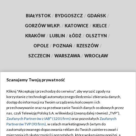
BIAŁYSTOK
/
BYDGOSZCZ
/
GDAŃSK
/
GORZÓW WLKP.
/
KATOWICE
/
KIELCE
/
KRAKÓW
/
LUBLIN
/
ŁÓDŹ
/
OLSZTYN
/
OPOLE
/
POZNAŃ
/
RZESZÓW
/
SZCZECIN
/
WARSZAWA
/
WROCŁAW
Szanujemy Twoją prywatność
Dołącz do nas:
Kliknij "Akceptuję i przechodzę do serwisu", aby wyrazić zgody na
korzystanie z technologii automatycznego śledzenia i zbierania danych,
TVP
dostęp do informacji na Twoim urządzeniu końcowym i ich
Abonament TVP
przechowywanie oraz na przetwarzanie Twoich danych osobowych przez
Regulamin TVP
nas, czyli Telewizję Polską S.A. w likwidacji (zwaną dalej również „TVP”),
Emisja w TVP
Polityka prywatności
Zaufanych Partnerów z IAB* (1201 firm)
oraz pozostałych
Zaufanych
Partnerów TVP (93 firm)
, w celach marketingowych (w tym do
Centrum informacji TVP
Moje zgody
zautomatyzowanego dopasowania reklam do Twoich zainteresowań i
mierzenia ich skuteczności) i pozostałych, które wskazujemy poniżej, a