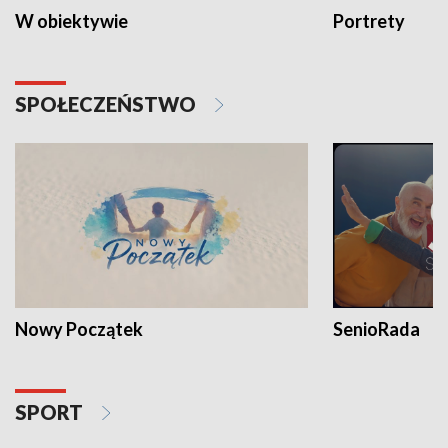
W obiektywie
Portrety
SPOŁECZEŃSTWO
Nowy Początek
SenioRada
SPORT