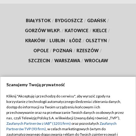
BIAŁYSTOK
/
BYDGOSZCZ
/
GDAŃSK
/
GORZÓW WLKP.
/
KATOWICE
/
KIELCE
/
KRAKÓW
/
LUBLIN
/
ŁÓDŹ
/
OLSZTYN
/
OPOLE
/
POZNAŃ
/
RZESZÓW
/
SZCZECIN
/
WARSZAWA
/
WROCŁAW
Szanujemy Twoją prywatność
Dołącz do nas:
Kliknij "Akceptuję i przechodzę do serwisu", aby wyrazić zgody na
korzystanie z technologii automatycznego śledzenia i zbierania danych,
TVP
dostęp do informacji na Twoim urządzeniu końcowym i ich
Abonament TVP
przechowywanie oraz na przetwarzanie Twoich danych osobowych przez
Regulamin TVP
nas, czyli Telewizję Polską S.A. w likwidacji (zwaną dalej również „TVP”),
Emisja w TVP
Zaufanych Partnerów z IAB* (1201 firm)
oraz pozostałych
Zaufanych
Polityka prywatności
Partnerów TVP (93 firm)
, w celach marketingowych (w tym do
Centrum informacji TVP
Moje zgody
zautomatyzowanego dopasowania reklam do Twoich zainteresowań i