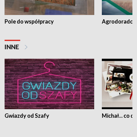
Pole do współpracy
Agrodoradcy 
INNE
Gwiazdy od Szafy
Michał... co dz