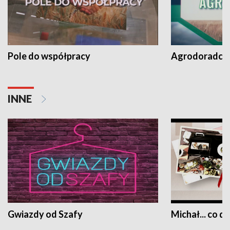
Pole do współpracy
Agrodoradcy 
INNE
Gwiazdy od Szafy
Michał... co dz