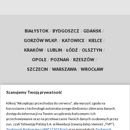
BIAŁYSTOK
/
BYDGOSZCZ
/
GDAŃSK
/
GORZÓW WLKP.
/
KATOWICE
/
KIELCE
/
KRAKÓW
/
LUBLIN
/
ŁÓDŹ
/
OLSZTYN
/
OPOLE
/
POZNAŃ
/
RZESZÓW
/
SZCZECIN
/
WARSZAWA
/
WROCŁAW
Szanujemy Twoją prywatność
Dołącz do nas:
Kliknij "Akceptuję i przechodzę do serwisu", aby wyrazić zgody na
korzystanie z technologii automatycznego śledzenia i zbierania danych,
TVP
dostęp do informacji na Twoim urządzeniu końcowym i ich
Abonament TVP
przechowywanie oraz na przetwarzanie Twoich danych osobowych przez
Regulamin TVP
nas, czyli Telewizję Polską S.A. w likwidacji (zwaną dalej również „TVP”),
Emisja w TVP
Zaufanych Partnerów z IAB* (1201 firm)
oraz pozostałych
Zaufanych
Polityka prywatności