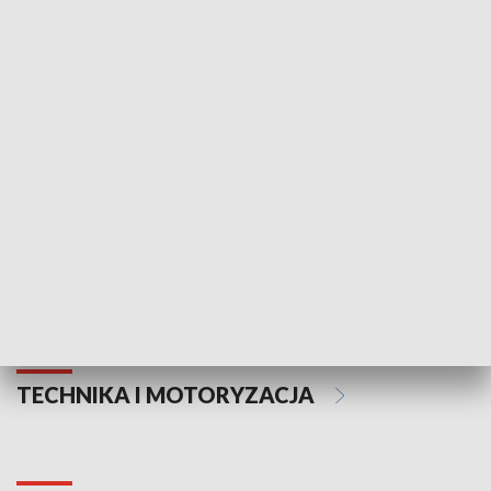
KULTURA I SZTUKA
Informator kulturalny
Drzwi do kult
TECHNIKA I MOTORYZACJA