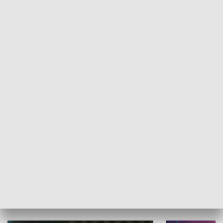
Informator kulturalny
Drzwi do kult
TECHNIKA I MOTORYZACJA
WYPOCZYNEK I REKREACJA