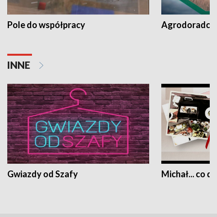
Pole do współpracy
Agrodoradcy 
INNE
Gwiazdy od Szafy
Michał... co dz