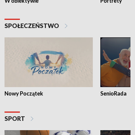
W obiektywie
Portrety
SPOŁECZEŃSTWO
Nowy Początek
SenioRada
SPORT