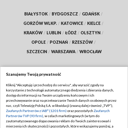
BIAŁYSTOK
/
BYDGOSZCZ
/
GDAŃSK
/
GORZÓW WLKP.
/
KATOWICE
/
KIELCE
/
KRAKÓW
/
LUBLIN
/
ŁÓDŹ
/
OLSZTYN
/
OPOLE
/
POZNAŃ
/
RZESZÓW
/
SZCZECIN
/
WARSZAWA
/
WROCŁAW
Szanujemy Twoją prywatność
Dołącz do nas:
Kliknij "Akceptuję i przechodzę do serwisu", aby wyrazić zgody na
korzystanie z technologii automatycznego śledzenia i zbierania danych,
TVP
dostęp do informacji na Twoim urządzeniu końcowym i ich
Abonament TVP
przechowywanie oraz na przetwarzanie Twoich danych osobowych przez
Regulamin TVP
nas, czyli Telewizję Polską S.A. w likwidacji (zwaną dalej również „TVP”),
Emisja w TVP
Zaufanych Partnerów z IAB* (1201 firm)
oraz pozostałych
Zaufanych
Polityka prywatności
Partnerów TVP (93 firm)
, w celach marketingowych (w tym do
Centrum informacji TVP
Moje zgody
zautomatyzowanego dopasowania reklam do Twoich zainteresowań i
mierzenia ich skuteczności) i pozostałych, które wskazujemy poniżej, a