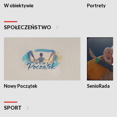
W obiektywie
Portrety
SPOŁECZEŃSTWO
Nowy Początek
SenioRada
SPORT