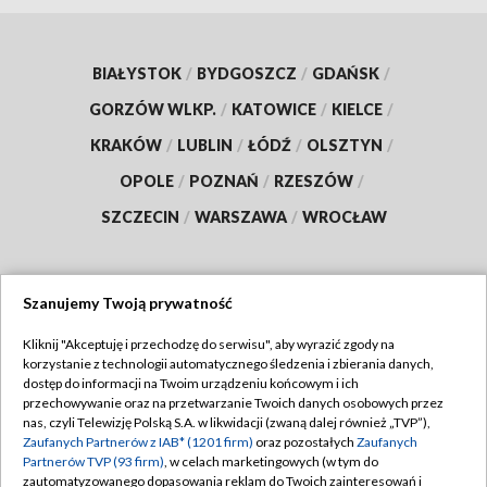
BIAŁYSTOK
/
BYDGOSZCZ
/
GDAŃSK
/
GORZÓW WLKP.
/
KATOWICE
/
KIELCE
/
KRAKÓW
/
LUBLIN
/
ŁÓDŹ
/
OLSZTYN
/
OPOLE
/
POZNAŃ
/
RZESZÓW
/
SZCZECIN
/
WARSZAWA
/
WROCŁAW
Szanujemy Twoją prywatność
Dołącz do nas:
Kliknij "Akceptuję i przechodzę do serwisu", aby wyrazić zgody na
korzystanie z technologii automatycznego śledzenia i zbierania danych,
TVP
dostęp do informacji na Twoim urządzeniu końcowym i ich
Abonament TVP
przechowywanie oraz na przetwarzanie Twoich danych osobowych przez
Regulamin TVP
nas, czyli Telewizję Polską S.A. w likwidacji (zwaną dalej również „TVP”),
Emisja w TVP
Zaufanych Partnerów z IAB* (1201 firm)
oraz pozostałych
Zaufanych
Polityka prywatności
Partnerów TVP (93 firm)
, w celach marketingowych (w tym do
Centrum informacji TVP
Moje zgody
zautomatyzowanego dopasowania reklam do Twoich zainteresowań i