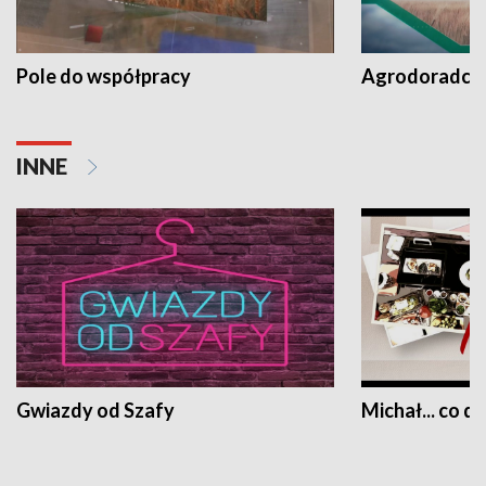
Pole do współpracy
Agrodoradcy 
INNE
Gwiazdy od Szafy
Michał... co dz