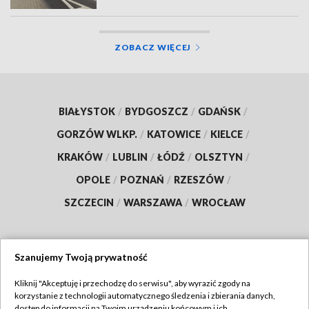
ZOBACZ WIĘCEJ
BIAŁYSTOK
/
BYDGOSZCZ
/
GDAŃSK
/
GORZÓW WLKP.
/
KATOWICE
/
KIELCE
/
KRAKÓW
/
LUBLIN
/
ŁÓDŹ
/
OLSZTYN
/
OPOLE
/
POZNAŃ
/
RZESZÓW
/
SZCZECIN
/
WARSZAWA
/
WROCŁAW
Szanujemy Twoją prywatność
Dołącz do nas:
Kliknij "Akceptuję i przechodzę do serwisu", aby wyrazić zgody na
korzystanie z technologii automatycznego śledzenia i zbierania danych,
TVP
dostęp do informacji na Twoim urządzeniu końcowym i ich