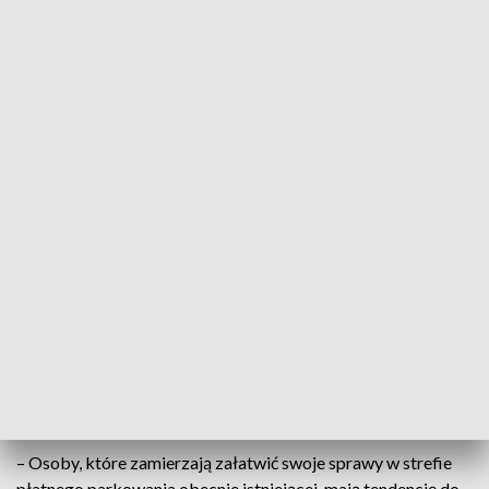
firmę, która do końca roku dostarczy i zamontuje 30 nowych
parkomatów. Gotowa jest już nowa organizacja ruchu.
– Zostało już wydane zlecenie dla firmy wykonawczej w celu
wykonania oznakowania pionowego i poziomego na tych
ulicach, na których rozszerzona strefa będzie obowiązywać –
potwierdza Jarosław Skrzydło, rzecznik MZD w Kielcach.
Strefa „podmiejska B" obejmie obszar ograniczony ulicami:
IX Wieków Kielc, Nowy Świat, Pocieszki, Tysiąclecia
Państwa Polskiego i Solidarności oraz Seminaryjską,
Tarnowską, Prostą, Wojska Polskiego i Wesołą (zobacz
załącznik
).
W teorii większa strefa ma wymusić większą rotację
samochodów.
– Osoby, które zamierzają załatwić swoje sprawy w strefie
płatnego parkowania obecnie istniejącej, mają tendencję do