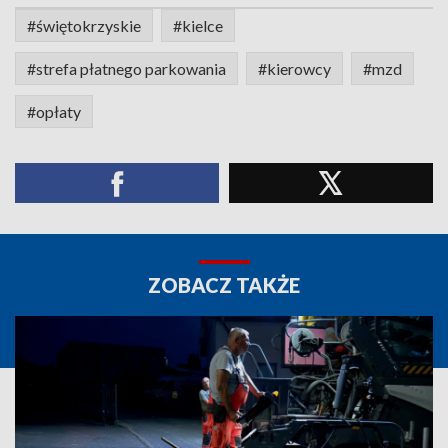
#świętokrzyskie
#kielce
#strefa płatnego parkowania
#kierowcy
#mzd
#opłaty
ZOBACZ TAKŻE