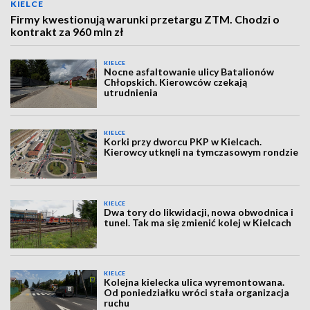
KIELCE
Firmy kwestionują warunki przetargu ZTM. Chodzi o
kontrakt za 960 mln zł
KIELCE
Nocne asfaltowanie ulicy Batalionów
Chłopskich. Kierowców czekają
utrudnienia
KIELCE
Korki przy dworcu PKP w Kielcach.
Kierowcy utknęli na tymczasowym rondzie
KIELCE
Dwa tory do likwidacji, nowa obwodnica i
tunel. Tak ma się zmienić kolej w Kielcach
KIELCE
Kolejna kielecka ulica wyremontowana.
Od poniedziałku wróci stała organizacja
ruchu