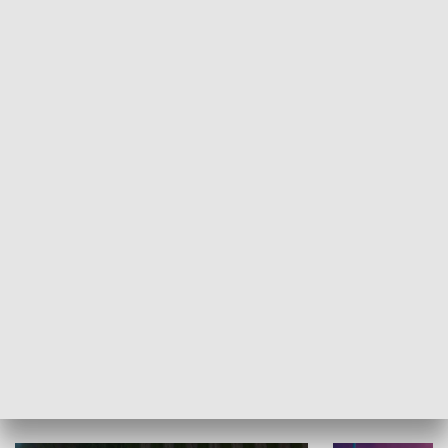
Informator kulturalny
Drzwi do kult
TECHNIKA I MOTORYZACJA
WYPOCZYNEK I REKREACJA