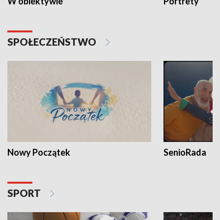
W obiektywie
Portrety
SPOŁECZEŃSTWO
Nowy Początek
SenioRada
SPORT