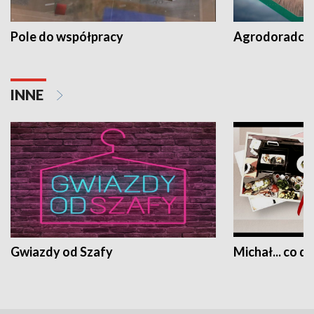
Pole do współpracy
Agrodoradcy 
INNE
Gwiazdy od Szafy
Michał... co dz