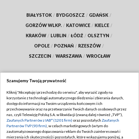
BIAŁYSTOK
/
BYDGOSZCZ
/
GDAŃSK
/
GORZÓW WLKP.
/
KATOWICE
/
KIELCE
/
KRAKÓW
/
LUBLIN
/
ŁÓDŹ
/
OLSZTYN
/
OPOLE
/
POZNAŃ
/
RZESZÓW
/
SZCZECIN
/
WARSZAWA
/
WROCŁAW
Szanujemy Twoją prywatność
Dołącz do nas:
Kliknij "Akceptuję i przechodzę do serwisu", aby wyrazić zgody na
korzystanie z technologii automatycznego śledzenia i zbierania danych,
TVP
dostęp do informacji na Twoim urządzeniu końcowym i ich
Abonament TVP
przechowywanie oraz na przetwarzanie Twoich danych osobowych przez
Regulamin TVP
nas, czyli Telewizję Polską S.A. w likwidacji (zwaną dalej również „TVP”),
Emisja w TVP
Zaufanych Partnerów z IAB* (1201 firm)
oraz pozostałych
Zaufanych
Polityka prywatności
Partnerów TVP (93 firm)
, w celach marketingowych (w tym do
Centrum informacji TVP
Moje zgody
zautomatyzowanego dopasowania reklam do Twoich zainteresowań i
mierzenia ich skuteczności) i pozostałych, które wskazujemy poniżej, a